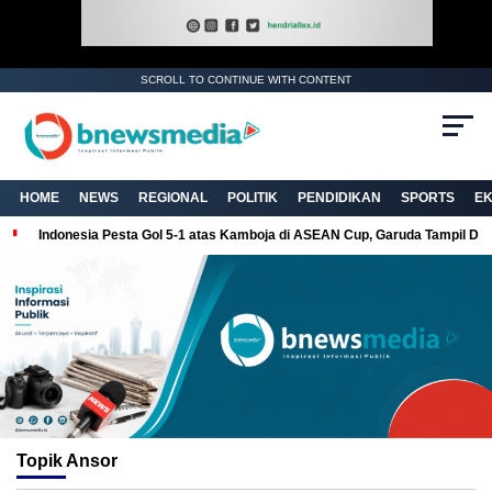
SCROLL TO CONTINUE WITH CONTENT
HOME
NEWS
REGIONAL
POLITIK
PENDIDIKAN
SPORTS
E
Indonesia Pesta Gol 5-1 atas Kamboja di ASEAN Cup, Garuda Tampil Do
Topik
Ansor