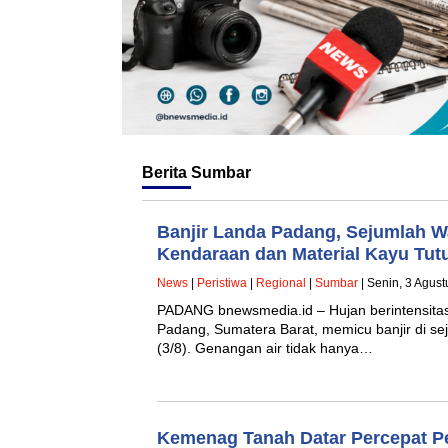
Berita
Sumbar
Banjir Landa Padang, Sejumlah Wa
Kendaraan dan Material Kayu Tut
News
|
Peristiwa
|
Regional
|
Sumbar
| Senin, 3 Agus
PADANG bnewsmedia.id – Hujan berintensitas
Padang, Sumatera Barat, memicu banjir di s
(3/8). Genangan air tidak hanya…
Kemenag Tanah Datar Percepat P