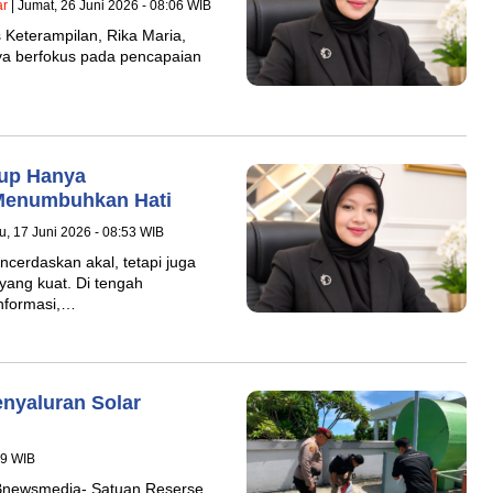
r
| Jumat, 26 Juni 2026 - 08:06 WIB
Keterampilan, Rika Maria,
nya berfokus pada pencapaian
kup Hanya
 Menumbuhkan Hati
u, 17 Juni 2026 - 08:53 WIB
ncerdaskan akal, tetapi juga
ang kuat. Di tengah
nformasi,…
nyaluran Solar
19 WIB
Bnewsmedia- Satuan Reserse