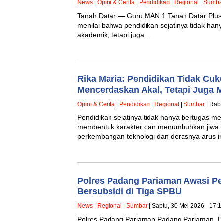
News
|
Opini & Cerita
|
Pendidikan
|
Regional
|
Sumba
Tanah Datar — Guru MAN 1 Tanah Datar Plus 
menilai bahwa pendidikan sejatinya tidak ha
akademik, tetapi juga…
Rika Maria: Pendidikan Tidak Cu
Mencerdaskan Akal, Tetapi Juga
Opini & Cerita
|
Pendidikan
|
Regional
|
Sumbar
| Rab
Pendidikan sejatinya tidak hanya bertugas me
membentuk karakter dan menumbuhkan jiwa y
perkembangan teknologi dan derasnya arus i
Polres Padang Pariaman Awasi Pe
Bersubsidi di Tiga SPBU
News
|
Regional
|
Sumbar
| Sabtu, 30 Mei 2026 - 17:
Polres Padang Pariaman Padang Pariaman, 