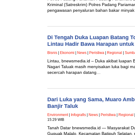
Kriminal (Satreskrim) Polres Padang Pariam
pengawasan penyaluran bahan bakar minyak 
Di Tengah Duka Luapan Batang T
Lintau Hadir Bawa Harapan untuk
Bisnis
|
Ekonomi
|
News
|
Peristiwa
|
Regional
|
Sumb
Lintau, bnewsmedia.id – Duka akibat luapan
Nagari Taluak masih menyisakan luka bagi mas
secercah harapan datang…
Dari Luka yang Sama, Muaro Amb
Banjir Taluk
Environment
|
Infografis
|
News
|
Peristiwa
|
Regional
15:29 WIB
Tanah Datar bnewsmedia.id — Masyarakat D
Guguak Malalo, Kecamatan Batipuh Selatan,