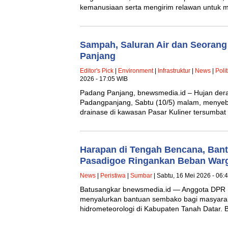
kemanusiaan serta mengirim relawan untuk
Sampah, Saluran Air dan Seorang
Panjang
Editor's Pick
|
Environment
|
Infrastruktur
|
News
|
Polit
2026 - 17:05 WIB
Padang Panjang, bnewsmedia.id – Hujan der
Padangpanjang, Sabtu (10/5) malam, menyeb
drainase di kawasan Pasar Kuliner tersumba
Harapan di Tengah Bencana, Bant
Pasadigoe Ringankan Beban War
News
|
Peristiwa
|
Sumbar
| Sabtu, 16 Mei 2026 - 06:
Batusangkar bnewsmedia.id — Anggota DPR R
menyalurkan bantuan sembako bagi masyara
hidrometeorologi di Kabupaten Tanah Datar.