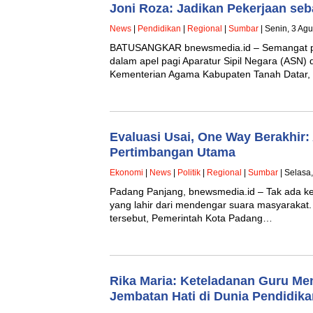
Joni Roza: Jadikan Pekerjaan seb
News
|
Pendidikan
|
Regional
|
Sumbar
| Senin, 3 Ag
BATUSANGKAR bnewsmedia.id – Semangat pe
dalam apel pagi Aparatur Sipil Negara (ASN) 
Kementerian Agama Kabupaten Tanah Datar, 
Evaluasi Usai, One Way Berakhir:
Pertimbangan Utama
Ekonomi
|
News
|
Politik
|
Regional
|
Sumbar
| Selasa,
Padang Panjang, bnewsmedia.id – Tak ada keb
yang lahir dari mendengar suara masyarakat.
tersebut, Pemerintah Kota Padang…
Rika Maria: Keteladanan Guru M
Jembatan Hati di Dunia Pendidika