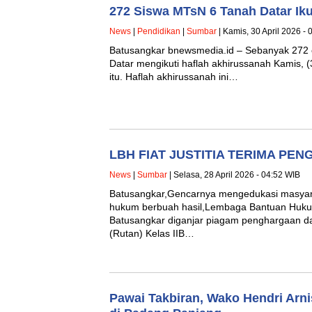
272 Siswa MTsN 6 Tanah Datar Iku
News
|
Pendidikan
|
Sumbar
| Kamis, 30 April 2026 -
Batusangkar bnewsmedia.id – Sebanyak 272
Datar mengikuti haflah akhirussanah Kamis, (
itu. Haflah akhirussanah ini…
LBH FIAT JUSTITIA TERIMA PE
News
|
Sumbar
| Selasa, 28 April 2026 - 04:52 WIB
Batusangkar,Gencarnya mengedukasi masya
hukum berbuah hasil,Lembaga Bantuan Hukum 
Batusangkar diganjar piagam penghargaan 
(Rutan) Kelas IIB…
Pawai Takbiran, Wako Hendri Arnis