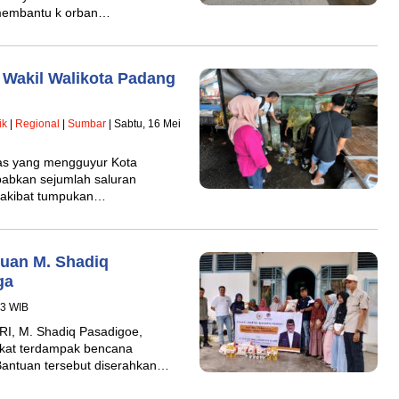
 membantu k orban…
 Wakil Walikota Padang
ik
|
Regional
|
Sumbar
| Sabtu, 16 Mei
as yang mengguyur Kota
abkan sejumlah saluran
t akibat tumpukan…
uan M. Shadiq
ga
43 WIB
I, M. Shadiq Pasadigoe,
kat terdampak bencana
 Bantuan tersebut diserahkan…