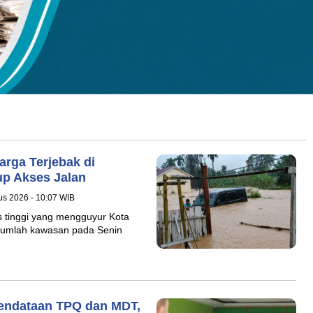
rga Terjebak di
up Akses Jalan
tus 2026 - 10:07 WIB
 tinggi yang mengguyur Kota
ejumlah kawasan pada Senin
endataan TPQ dan MDT,