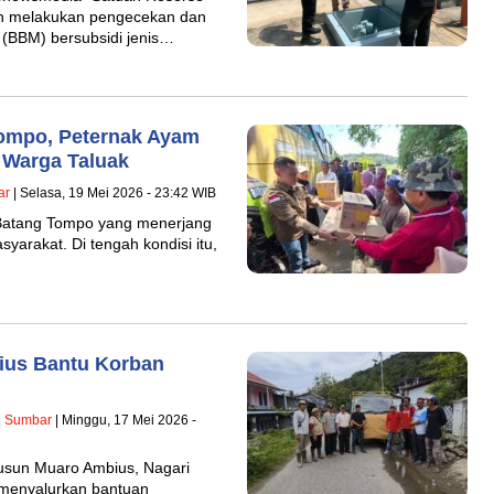
an melakukan pengecekan dan
(BBM) bersubsidi jenis…
ompo, Peternak Ayam
 Warga Taluak
ar
| Selasa, 19 Mei 2026 - 23:42 WIB
 Batang Tompo yang menerjang
yarakat. Di tengah kondisi itu,
ius Bantu Korban
|
Sumbar
| Minggu, 17 Mei 2026 -
usun Muaro Ambius, Nagari
 menyalurkan bantuan