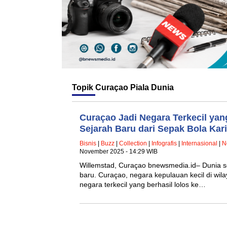
Topik
Curaçao Piala Dunia
Curaçao Jadi Negara Terkecil yang
Sejarah Baru dari Sepak Bola Kari
Bisnis
|
Buzz
|
Collection
|
Infografis
|
Internasional
|
N
November 2025 - 14:29 WIB
Willemstad, Curaçao bnewsmedia.id– Dunia s
baru. Curaçao, negara kepulauan kecil di wila
negara terkecil yang berhasil lolos ke…