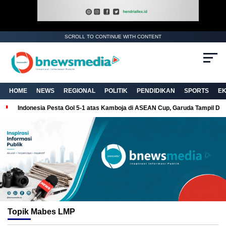
SCROLL TO CONTINUE WITH CONTENT
HOME
NEWS
REGIONAL
POLITIK
PENDIDIKAN
SPORTS
E
Indonesia Pesta Gol 5-1 atas Kamboja di ASEAN Cup, Garuda Tampil Do
Topik
Mabes LMP