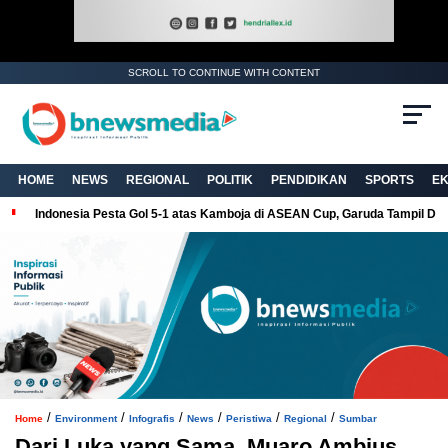
SCROLL TO CONTINUE WITH CONTENT
. Ukuran gambar 480px x 600px
HOME
NEWS
REGIONAL
POLITIK
PENDIDIKAN
SPORTS
E
Indonesia Pesta Gol 5-1 atas Kamboja di ASEAN Cup, Garuda Tampil Do
/
/
/
/
/
/
Home
Environment
Infografis
News
Peristiwa
Regional
Sumbar
Dari Luka yang Sama, Muaro Ambius