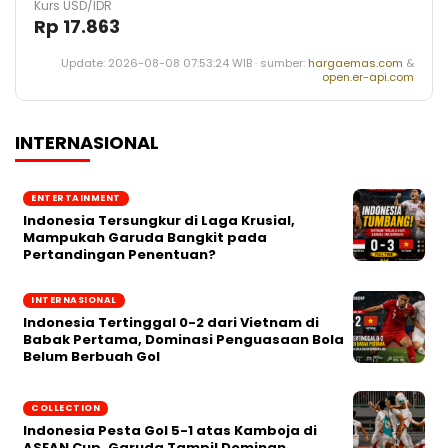
Kurs USD/IDR
Rp 17.863
Update: 2026-08-08 07:53:24 WIB · sumber:
hargaemas.com
&
open.er-api.com
INTERNASIONAL
ENTERTAINMENT
Indonesia Tersungkur di Laga Krusial,
Mampukah Garuda Bangkit pada
Pertandingan Penentuan?
INTERNASIONAL
Indonesia Tertinggal 0-2 dari Vietnam di
Babak Pertama, Dominasi Penguasaan Bola
Belum Berbuah Gol
COLLECTION
Indonesia Pesta Gol 5-1 atas Kamboja di
ASEAN Cup, Garuda Tampil Dominan