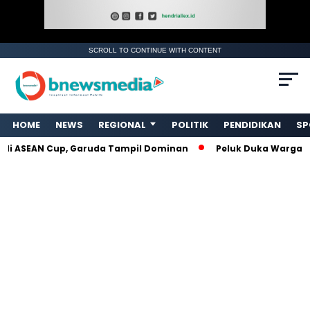
SCROLL TO CONTINUE WITH CONTENT
HOME
NEWS
REGIONAL
POLITIK
PENDIDIKAN
SP
di ASEAN Cup, Garuda Tampil Dominan
Peluk Duka Warga Ma