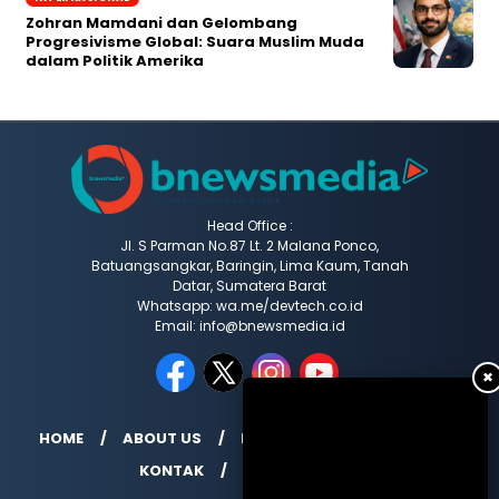
Zohran Mamdani dan Gelombang
Progresivisme Global: Suara Muslim Muda
dalam Politik Amerika
Head Office :
Jl. S Parman No.87 Lt. 2 Malana Ponco,
Batuangsangkar, Baringin, Lima Kaum, Tanah
Datar, Sumatera Barat
Whatsapp: wa.me/devtech.co.id
Email: info@bnewsmedia.id
✖
HOME
ABOUT US
REDAKSI
MEDIA SIBER
KONTAK
INDEX BERITA