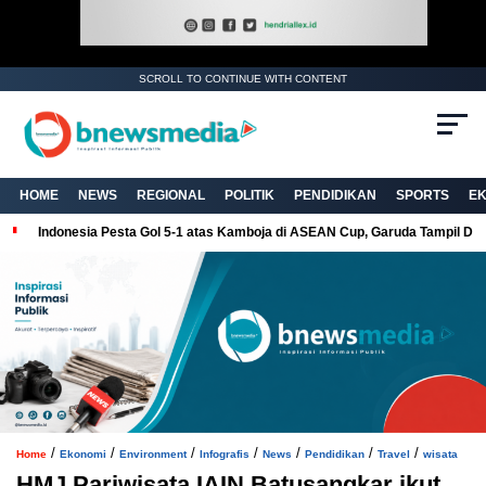
SCROLL TO CONTINUE WITH CONTENT
. Ukuran gambar 480px x 600px
HOME
NEWS
REGIONAL
POLITIK
PENDIDIKAN
SPORTS
E
Indonesia Pesta Gol 5-1 atas Kamboja di ASEAN Cup, Garuda Tampil Do
/
/
/
/
/
/
/
Home
Ekonomi
Environment
Infografis
News
Pendidikan
Travel
wisata
HMJ Pariwisata IAIN Batusangkar ikut