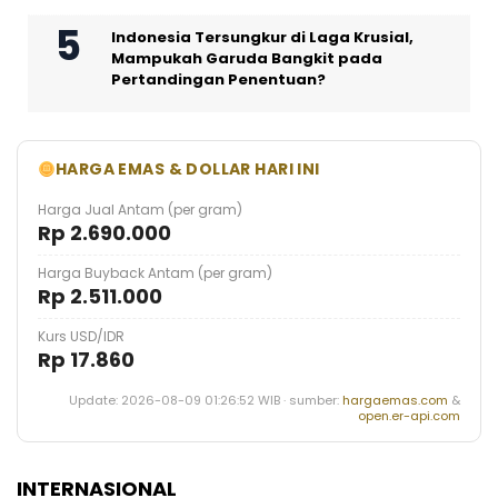
Indonesia Tersungkur di Laga Krusial,
Mampukah Garuda Bangkit pada
Pertandingan Penentuan?
HARGA EMAS & DOLLAR HARI INI
Harga Jual Antam (per gram)
Rp 2.690.000
Harga Buyback Antam (per gram)
Rp 2.511.000
Kurs USD/IDR
Rp 17.860
Update: 2026-08-09 01:26:52 WIB · sumber:
hargaemas.com
&
open.er-api.com
INTERNASIONAL