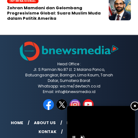
INTERNASIONAL
Zohran Mamdani dan Gelombang
Progresivisme Global: Suara Muslim Muda
dalam Politik Amerika
Head Office :
Jl. S Parman No.87 Lt. 2 Malana Ponco,
Batuangsangkar, Baringin, Lima Kaum, Tanah
Datar, Sumatera Barat
Whatsapp: wa.me/devtech.co.id
Email: info@bnewsmedia.id
✖
HOME
ABOUT US
REDAKSI
MEDIA SIBER
KONTAK
INDEX BERITA