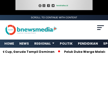
SCROLL TO CONTINUE WITH CONTENT
HOME
NEWS
REGIONAL
POLITIK
PENDIDIKAN
SP
AN Cup, Garuda Tampil Dominan
Peluk Duka Warga Malalo, 