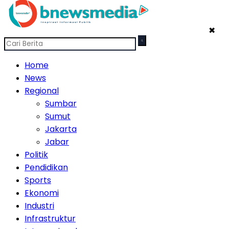
✖
Home
News
Regional
Sumbar
Sumut
Jakarta
Jabar
Politik
Pendidikan
Sports
Ekonomi
Industri
Infrastruktur