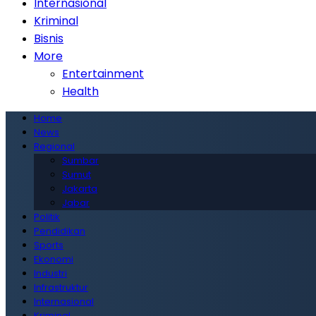
Internasional
Kriminal
Bisnis
More
Entertainment
Health
Home
News
Regional
Sumbar
Sumut
Jakarta
Jabar
Politik
Pendidikan
Sports
Ekonomi
Industri
Infrastruktur
Internasional
Kriminal