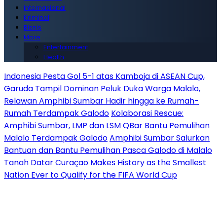
Internasional
Kriminal
Bisnis
More
Entertainment
Health
Indonesia Pesta Gol 5-1 atas Kamboja di ASEAN Cup,
Garuda Tampil Dominan
Peluk Duka Warga Malalo,
Relawan Amphibi Sumbar Hadir hingga ke Rumah-
Rumah Terdampak Galodo
Kolaborasi Rescue:
Amphibi Sumbar, LMP dan LSM QBar Bantu Pemulihan
Malalo Terdampak Galodo
Amphibi Sumbar Salurkan
Bantuan dan Bantu Pemulihan Pasca Galodo di Malalo
Tanah Datar
Curaçao Makes History as the Smallest
Nation Ever to Qualify for the FIFA World Cup