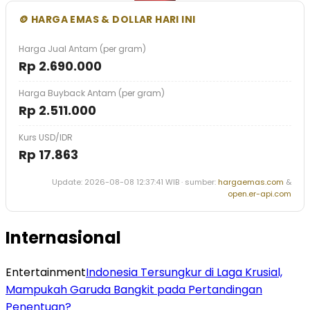
🪙 HARGA EMAS & DOLLAR HARI INI
Harga Jual Antam (per gram)
Rp 2.690.000
Harga Buyback Antam (per gram)
Rp 2.511.000
Kurs USD/IDR
Rp 17.863
Update: 2026-08-08 12:37:41 WIB · sumber:
hargaemas.com
&
open.er-api.com
Internasional
Entertainment
Indonesia Tersungkur di Laga Krusial,
Mampukah Garuda Bangkit pada Pertandingan
Penentuan?