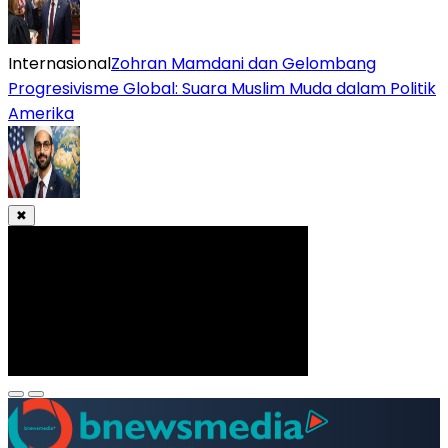
Internasional
Zohran Mamdani dan Gelombang
Progresivisme Global: Suara Muslim Muda dalam Politik
Amerika
✖