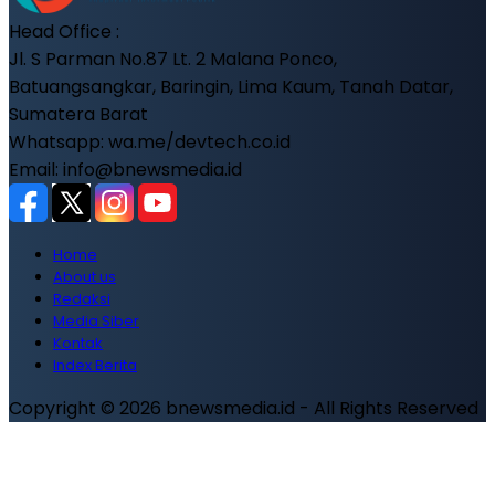
Head Office :
Jl. S Parman No.87 Lt. 2 Malana Ponco,
Batuangsangkar, Baringin, Lima Kaum, Tanah Datar,
Sumatera Barat
Whatsapp: wa.me/devtech.co.id
Email: info@bnewsmedia.id
Home
About us
Redaksi
Media Siber
Kontak
Index Berita
Copyright © 2026 bnewsmedia.id - All Rights Reserved