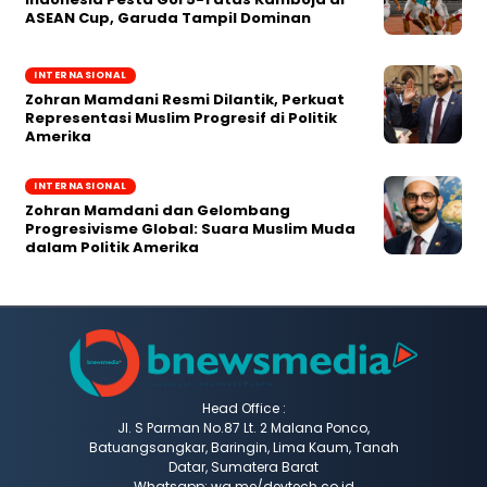
ASEAN Cup, Garuda Tampil Dominan
INTERNASIONAL
Zohran Mamdani Resmi Dilantik, Perkuat
Representasi Muslim Progresif di Politik
Amerika
INTERNASIONAL
Zohran Mamdani dan Gelombang
Progresivisme Global: Suara Muslim Muda
dalam Politik Amerika
Head Office :
Jl. S Parman No.87 Lt. 2 Malana Ponco,
Batuangsangkar, Baringin, Lima Kaum, Tanah
Datar, Sumatera Barat
Whatsapp: wa.me/devtech.co.id