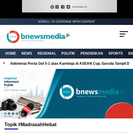
SCROLL TO CONTINUE WITH CONTENT
HOME
NEWS
REGIONAL
POLITIK
PENDIDIKAN
SPORTS
E
Indonesia Pesta Gol 5-1 atas Kamboja di ASEAN Cup, Garuda Tampil Do
Topik
#MadrasahHebat