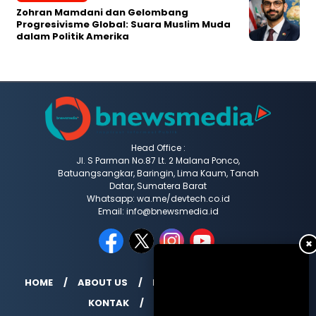
Zohran Mamdani dan Gelombang
Progresivisme Global: Suara Muslim Muda
dalam Politik Amerika
Head Office :
Jl. S Parman No.87 Lt. 2 Malana Ponco,
Batuangsangkar, Baringin, Lima Kaum, Tanah
Datar, Sumatera Barat
Whatsapp: wa.me/devtech.co.id
Email: info@bnewsmedia.id
✖
HOME
ABOUT US
REDAKSI
MEDIA SIBER
KONTAK
INDEX BERITA