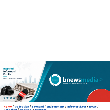
/
/
/
/
/
/
Home
Collection
Ekonomi
Environment
Infrastruktur
News
/
/
Peristiwa
Regional
Sumbar