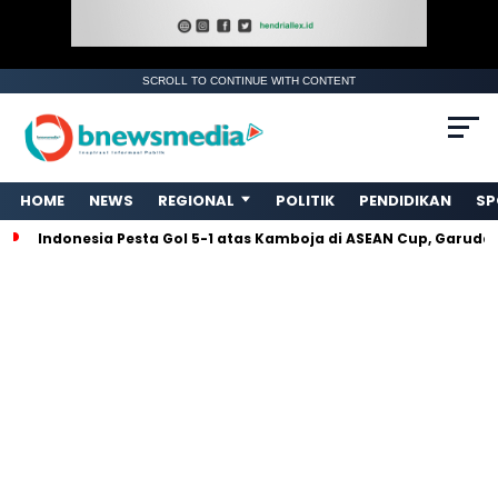
SCROLL TO CONTINUE WITH CONTENT
. Ukuran gambar 480px x 600px
HOME
NEWS
REGIONAL
POLITIK
PENDIDIKAN
SP
Indonesia Pesta Gol 5-1 atas Kamboja di ASEAN Cup, Garud