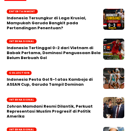
ENTERTAINMENT
Indonesia Tersungkur di Laga Krusial,
Mampukah Garuda Bangkit pada
Pertandingan Penentuan?
INTERNASIONAL
Indonesia Tertinggal 0-2 dari Vietnam di
Babak Pertama, Dominasi Penguasaan Bola
Belum Berbuah Gol
COLLECTION
Indonesia Pesta Gol 5-1 atas Kamboja di
ASEAN Cup, Garuda Tampil Dominan
INTERNASIONAL
Zohran Mamdani Resmi Dilantik, Perkuat
Representasi Muslim Progresif di Politik
Amerika
INTERNASIONAL