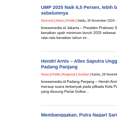
UMP 2025 Naik 6,5 Persen, lebih b
sebelumnya
Ekonomi
|
News
|
Politik
| Sabtu, 30 November 2024 -
bnewsmedia.id Jakarta – Presiden Prabowo S
kenaikan upah minimum buruh 2025 sebesar 6,
rata-rata kenaikan tahun ini…
Hendri Arnis – Allex Saputra Ung
Padang Panjang
News
|
Politik
|
Regional
|
Sumbar
| Kamis, 28 Novem
bnewsmedia.id Padang Panjang – Hendri Arnis
meraup suara terbanyak pada pilkada Kota 
yang diusung Partai Golkar…
Membanggakan, Putra Nagari Sar