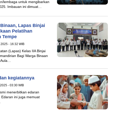
an/lembaga untuk mengibarkan
025. Imbauan ini dimuat…
Binaan, Lapas Binjai
kaan Pelatihan
n Tempe
i 2025 - 16:32 WIB
an (Lapas) Kelas IIA Binjai
emandirian Bagi Warga Binaan
i Aula…
dan kegiatannya
 2025 - 03:30 WIB
esmi menerbitkan edaran
 Edaran ini juga memuat
…