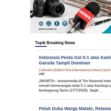
Topik
Breaking News
Indonesia Pesta Gol 5-1 atas Ka
Garuda Tampil Dominan
Collection
|
Editor's Pick
|
Internasional
|
News
|
Sport
WIB
JAKARTA – bnewsmedia.id Tim Nasional Indon
meraih kemenangan telak 5-1 atas Kamboja
berlangsung Senin (27/7/2026). Sejak…
Peluk Duka Warga Malalo, Relaw