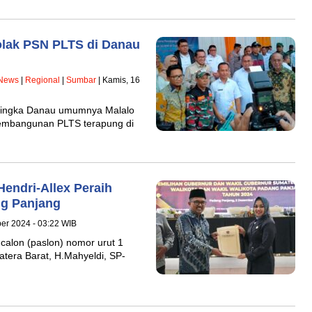
olak PSN PLTS di Danau
News
|
Regional
|
Sumbar
| Kamis, 16
alingka Danau umumnya Malalo
pembangunan PLTS terapung di
endri-Allex Peraih
ng Panjang
er 2024 - 03:22 WIB
alon (paslon) nomor urut 1
tera Barat, H.Mahyeldi, SP-