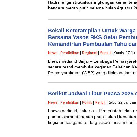
Hadi menginstruksikan lingkungan kementeri
bendera merah putih selama bulan Agustus 2
Bekali Keterampilan Untuk Warga 
Bersama Yasos BKS Gelar Pembu
Kemandirian Pembuatan Tahu da
News
|
Pendidikan
|
Regional
|
Sumut
| Kamis, 17 Jul
bnewsmedia.id Binjai – Lembaga Pemasyarakat
secara resmi membuka kegiatan Pelatihan K
Pemasyarakatan (WBP) yang dilaksanakan d
Berikut Jadwal Libur Puasa 2025 
News
|
Pendidikan
|
Politik
|
Religi
| Rabu, 22 Januari
bnewsmedia.id, Jakarta – Pemerintah telah r
pembelajaran di rumah pada bulan Ramadan.
kegiatan keagamaan bagi siswa muslim dan