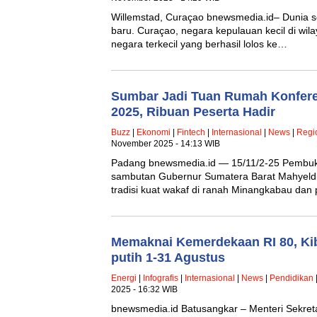
Willemstad, Curaçao bnewsmedia.id– Dunia s
baru. Curaçao, negara kepulauan kecil di wila
negara terkecil yang berhasil lolos ke…
Sumbar Jadi Tuan Rumah Konferen
2025, Ribuan Peserta Hadir
Buzz
|
Ekonomi
|
Fintech
|
Internasional
|
News
|
Regi
November 2025 - 14:13 WIB
Padang bnewsmedia.id — 15/11/2-25 Pembuka
sambutan Gubernur Sumatera Barat Mahyeld
tradisi kuat wakaf di ranah Minangkabau dan
Memaknai Kemerdekaan RI 80, Ki
putih 1-31 Agustus
Energi
|
Infografis
|
Internasional
|
News
|
Pendidikan
2025 - 16:32 WIB
bnewsmedia.id Batusangkar – Menteri Sekret