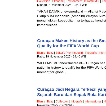
Collection
|
Ekonomi
|
Environment
|
Infrastruktur
|
Ne
Minggu, 7 Desember 2025 - 03:31 WIB
TANAH DATAR bnewsmedia.id — Aliansi Masy
Hidup & B3 Indonesia (Amphibi) Wilayah Sum
menunjukkan kepeduliannya terhadap kondisi
kemanusiaan….
Curaçao Makes History as the Sma
Qualify for the FIFA World Cup
Bisnis
|
Buzz
|
Editor's Pick
|
Industri
|
Infografis
|
Inter
Rabu, 19 November 2025 - 14:40 WIB
WILLEMSTAD bnewsmedia.id— Curaçao has off
nation in history to qualify for the FIFA Worl
moment for global…
Curaçao Jadi Negara Terkecil yang
Sejarah Baru dari Sepak Bola Kari
Bisnis
|
Buzz
|
Collection
|
Infografis
|
Internasional
|
N
November 2025 - 14:29 WIB