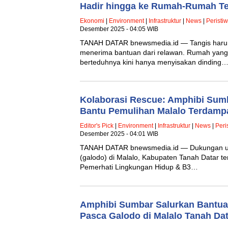
Hadir hingga ke Rumah-Rumah T
Ekonomi
|
Environment
|
Infrastruktur
|
News
|
Peristi
Desember 2025 - 04:05 WIB
TANAH DATAR bnewsmedia.id — Tangis haru 
menerima bantuan dari relawan. Rumah yang 
berteduhnya kini hanya menyisakan dinding
Kolaborasi Rescue: Amphibi Sum
Bantu Pemulihan Malalo Terdamp
Editor's Pick
|
Environment
|
Infrastruktur
|
News
|
Peri
Desember 2025 - 04:01 WIB
TANAH DATAR bnewsmedia.id — Dukungan un
(galodo) di Malalo, Kabupaten Tanah Datar te
Pemerhati Lingkungan Hidup & B3…
Amphibi Sumbar Salurkan Bantua
Pasca Galodo di Malalo Tanah Dat