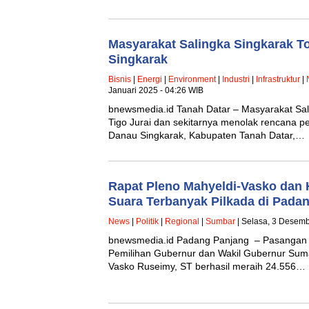
Masyarakat Salingka Singkarak T
Singkarak
Bisnis
|
Energi
|
Environment
|
Industri
|
Infrastruktur
|
Januari 2025 - 04:26 WIB
bnewsmedia.id Tanah Datar – Masyarakat S
Tigo Jurai dan sekitarnya menolak rencana 
Danau Singkarak, Kabupaten Tanah Datar,…
Rapat Pleno Mahyeldi-Vasko dan H
Suara Terbanyak Pilkada di Pada
News
|
Politik
|
Regional
|
Sumbar
| Selasa, 3 Desemb
bnewsmedia.id Padang Panjang – Pasangan c
Pemilihan Gubernur dan Wakil Gubernur Suma
Vasko Ruseimy, ST berhasil meraih 24.556…