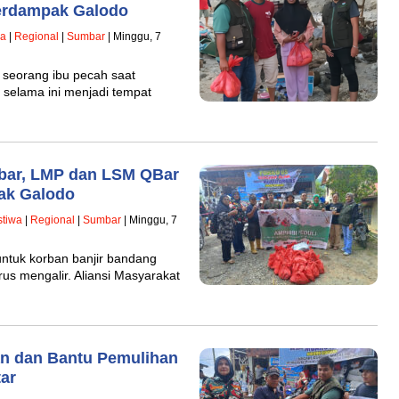
erdampak Galodo
wa
|
Regional
|
Sumbar
| Minggu, 7
seorang ibu pecah saat
selama ini menjadi tempat
…
bar, LMP dan LSM QBar
ak Galodo
stiwa
|
Regional
|
Sumbar
| Minggu, 7
tuk korban banjir bandang
rus mengalir. Aliansi Masyarakat
n dan Bantu Pemulihan
ar