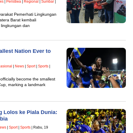
ws
|
Peristiwa
|
Regional
|
Sumbar
|
arakat Pemerhati Lingkungan
atera Barat kembali
 lingkungan dan
llest Nation Ever to
nasional
|
News
|
Sport
|
Sports
|
icially become the smallest
d Cup, marking a landmark
 Lolos ke Piala Dunia:
bia
ews
|
Sport
|
Sports
| Rabu, 19