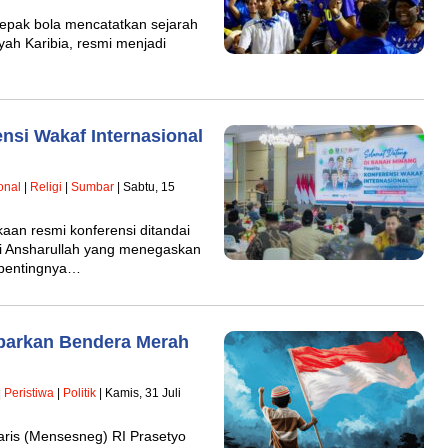
epak bola mencatatkan sejarah
yah Karibia, resmi menjadi
si Wakaf Internasional
onal
|
Religi
|
Sumbar
| Sabtu, 15
an resmi konferensi ditandai
i Ansharullah yang menegaskan
 pentingnya…
barkan Bendera Merah
|
Peristiwa
|
Politik
| Kamis, 31 Juli
aris (Mensesneg) RI Prasetyo