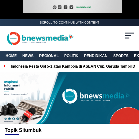
SCROLL TO CONTINUE WITH CONTENT
HOME
NEWS
REGIONAL
POLITIK
PENDIDIKAN
SPORTS
E
Indonesia Pesta Gol 5-1 atas Kamboja di ASEAN Cup, Garuda Tampil Do
Topik
Situmbuk