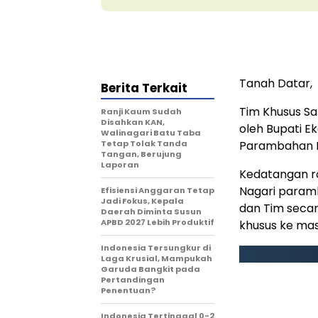
Tanah Datar,
Berita Terkait
Tim Khusus S
Ranji Kaum Sudah
Disahkan KAN,
oleh Bupati E
Walinagari Batu Taba
Tetap Tolak Tanda
Parambahan 
Tangan, Berujung
Laporan
Kedatangan r
Nagari paramb
Efisiensi Anggaran Tetap
Jadi Fokus, Kepala
dan Tim seca
Daerah Diminta Susun
APBD 2027 Lebih Produktif
khusus ke mas
Indonesia Tersungkur di
Laga Krusial, Mampukah
Garuda Bangkit pada
Pertandingan
Penentuan?
Indonesia Tertinggal 0-2