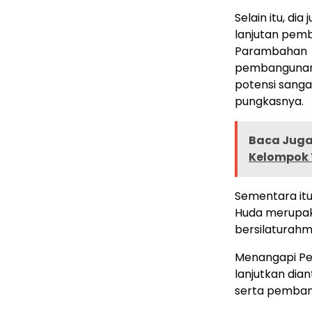
Selain itu, di
lanjutan pemb
Parambahan j
pembangunan 
potensi sanga
pungkasnya.
Baca Juga 
Kelompok 
Sementara itu
Huda merupaka
bersilaturahm
Menangapi Pe
lanjutkan dia
serta pembang