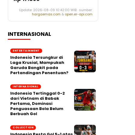
Update: 2026-08-09 10:42:00 WIB · sumber:
hargaemas.com
&
open.er-api.com
INTERNASIONAL
ENTERTAINMENT
Indonesia Tersungkur di
Laga Krusial, Mampukah
Garuda Bangkit pada
Pertandingan Penentuan?
INTERNASIONAL
Indonesia Tertinggal 0-2
dari Vietnam di Babak
Pertama, Dominasi
Penguasaan Bola Belum
Berbuah Gol
COLLECTION
Indonesia Pesta Gol 5-1 atas