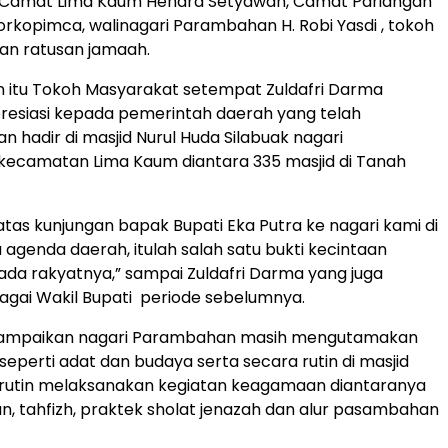
 Camat Lima Kaum Hendra Setyawan, Camat Pariangan
forkopimca, walinagari Parambahan H. Robi Yasdi , tokoh
an ratusan jamaah.
 itu Tokoh Masyarakat setempat Zuldafri Darma
resiasi kepada pemerintah daerah yang telah
hadir di masjid Nurul Huda Silabuak nagari
ecamatan Lima Kaum diantara 335 masjid di Tanah
atas kunjungan bapak Bupati Eka Putra ke nagari kami di
 agenda daerah, itulah salah satu bukti kecintaan
da rakyatnya,” sampai Zuldafri Darma yang juga
gai Wakil Bupati periode sebelumnya.
a sampaikan nagari Parambahan masih mengutamakan
 seperti adat dan budaya serta secara rutin di masjid
 rutin melaksanakan kegiatan keagamaan diantaranya
ran, tahfizh, praktek sholat jenazah dan alur pasambahan