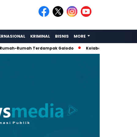
ERNASIONAL
KRIMINAL
BISNIS
MORE
h-Rumah Terdampak Galodo
Kolaborasi Rescue: Amphibi Su