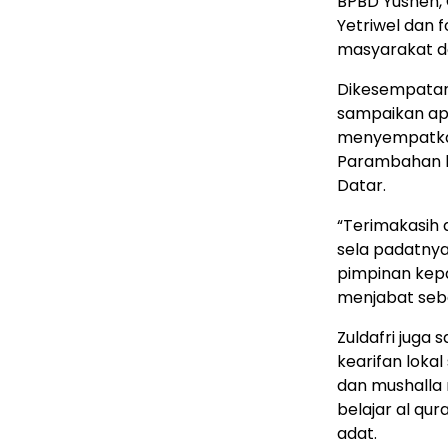
BPBD Yusnen,
Yetriwel dan 
masyarakat d
Dikesempatan
sampaikan ap
menyempatkan 
Parambahan k
Datar.
“Terimakasih 
sela padatnya
pimpinan kepa
menjabat seba
Zuldafri jug
kearifan lokal
dan mushalla
belajar al qu
adat.