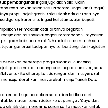
untuk pembangunan irigasi juga akan dilakukan
rena merupakan salah satu Program Unggulan (Progul)
nya progul bajak gratis. Kalau tidak ada air tentunya
sa digarap karena itu irigasi hal utama, ujar bupati.
ampaikan terimakasih atas aktifnya kegiatan
masjid dan mushalla di nagari Parambahan, Insyaallah
 program kabupaten tahfizh melalui satu rumah satu
n tujuan generasi kedepannya terbentengi dari kegiatan
ga beberkan beberapa progul sudah di lounching
jak gratis, makan randang, satu nagari satu iven, satu
fizh, untuk itu diharapkan dukungan dari masyarakat
n mensejahterahkan masyarakat menju Tanah Datar
tan Bupati juga harapkan saran dan kritikan dari
tuk kemajuan tanah datar ke depannya . ”Saya dan
siap dikritik dan menerima saran serta masukan untuk