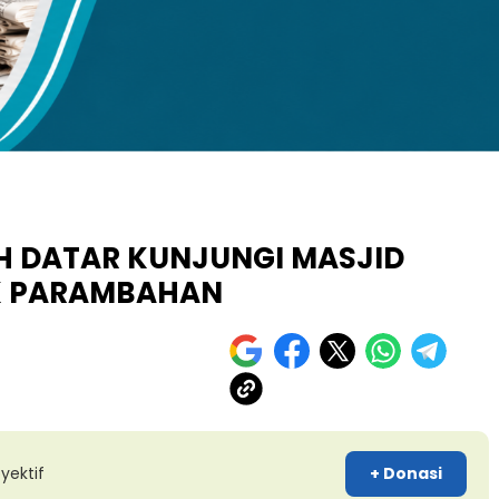
kuran gambar 480px x 600px
H DATAR KUNJUNGI MASJID
K PARAMBAHAN
yektif
+ Donasi