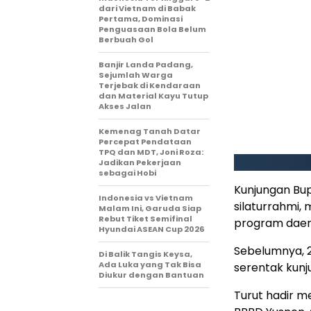
dari Vietnam di Babak
Pertama, Dominasi
Penguasaan Bola Belum
Berbuah Gol
Banjir Landa Padang,
Sejumlah Warga
Terjebak di Kendaraan
dan Material Kayu Tutup
Akses Jalan
Kemenag Tanah Datar
Percepat Pendataan
TPQ dan MDT, Joni Roza:
Jadikan Pekerjaan
sebagai Hobi
Kunjungan Bu
Indonesia vs Vietnam
silaturrahmi
Malam Ini, Garuda Siap
Rebut Tiket Semifinal
program daera
Hyundai ASEAN Cup 2026
Sebelumnya, 2
Di Balik Tangis Keysa,
Ada Luka yang Tak Bisa
serentak kunj
Diukur dengan Bantuan
Turut hadir m