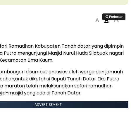
Perbesar
Perbesar
A
A
A
afari Ramadhan Kabupaten Tanah datar yang dipimpin
ka Putra mengunjungi Masjid Nurul Huda Silabuak nagari
Kecamatan Lima Kaum.
ombongan disambut antusias oleh warga dan jamaah
ahan,untuk diketahui Bupati Tanah Datar Eka Putra
ra maraton telah melaksanakan safari ramadhan
jid-masjid yang ada di Tanah Datar.
ADVERTISEMENT