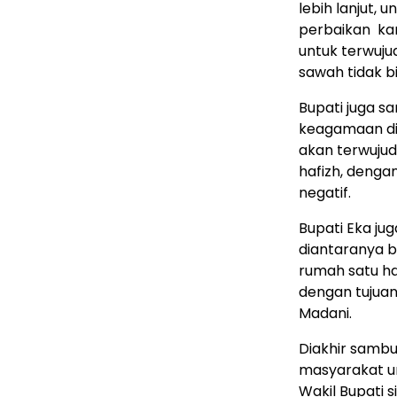
lebih lanjut, 
perbaikan ka
untuk terwujud
sawah tidak bi
Bupati juga s
keagamaan di 
akan terwujud
hafizh, denga
negatif.
Bupati Eka ju
diantaranya ba
rumah satu ha
dengan tujua
Madani.
Diakhir sambu
masyarakat un
Wakil Bupati 