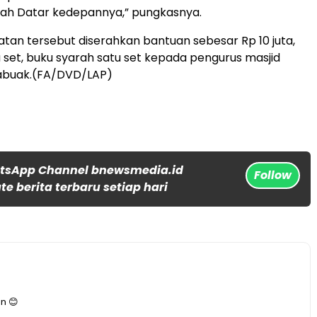
ah Datar kedepannya,” pungkasnya.
an tersebut diserahkan bantuan sebesar Rp 10 juta,
u set, buku syarah satu set kepada pengurus masjid
labuak.(FA/DVD/LAP)
tsApp Channel bnewsmedia.id
Follow
e berita terbaru setiap hari
n 😊