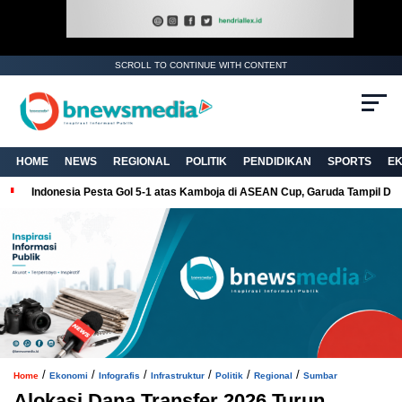
SCROLL TO CONTINUE WITH CONTENT
. Ukuran gambar 480px x 600px
HOME
NEWS
REGIONAL
POLITIK
PENDIDIKAN
SPORTS
E
Indonesia Pesta Gol 5-1 atas Kamboja di ASEAN Cup, Garuda Tampil Do
/
/
/
/
/
/
Home
Ekonomi
Infografis
Infrastruktur
Politik
Regional
Sumbar
Alokasi Dana Transfer 2026 Turun,