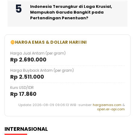
Indonesia Tersungkur di Laga Krusial,
Mampukah Garuda Bangkit pada
Pertandingan Penentuan?
HARGA EMAS & DOLLAR HARI INI
Harga Jual Antam (per gram)
Rp 2.690.000
Harga Buyback Antam (per gram)
Rp 2.511.000
Kurs USD/IDR
Rp 17.860
Update: 2026-08-09 09:06:13 WIB · sumber:
hargaemas.com
&
open.er-api.com
INTERNASIONAL