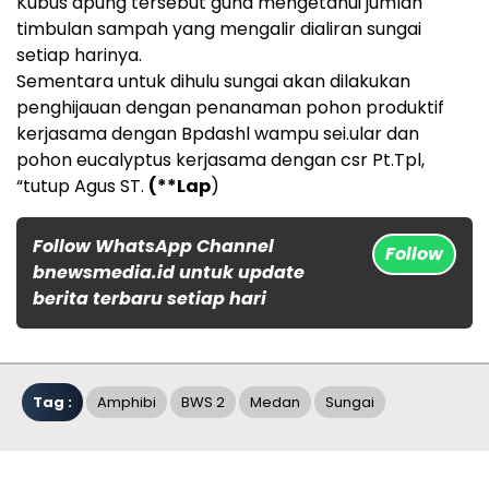
Kubus apung tersebut guna mengetahui jumlah
timbulan sampah yang mengalir dialiran sungai
setiap harinya.
Sementara untuk dihulu sungai akan dilakukan
penghijauan dengan penanaman pohon produktif
kerjasama dengan Bpdashl wampu sei.ular dan
pohon eucalyptus kerjasama dengan csr Pt.Tpl,
“tutup Agus ST.
(**Lap
)
Follow WhatsApp Channel
Follow
bnewsmedia.id untuk update
berita terbaru setiap hari
Tag :
Amphibi
BWS 2
Medan
Sungai