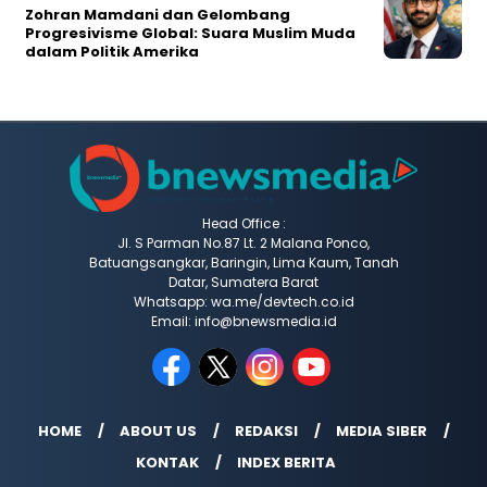
Zohran Mamdani dan Gelombang
Progresivisme Global: Suara Muslim Muda
dalam Politik Amerika
Head Office :
Jl. S Parman No.87 Lt. 2 Malana Ponco,
Batuangsangkar, Baringin, Lima Kaum, Tanah
Datar, Sumatera Barat
Whatsapp: wa.me/devtech.co.id
Email: info@bnewsmedia.id
HOME
ABOUT US
REDAKSI
MEDIA SIBER
KONTAK
INDEX BERITA