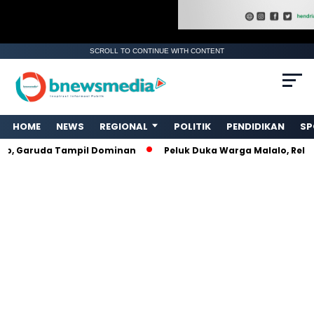
SCROLL TO CONTINUE WITH CONTENT
. Ukuran gambar 480px x 600px
HOME
NEWS
REGIONAL
POLITIK
PENDIDIKAN
SP
ruda Tampil Dominan
Peluk Duka Warga Malalo, Relawan Am