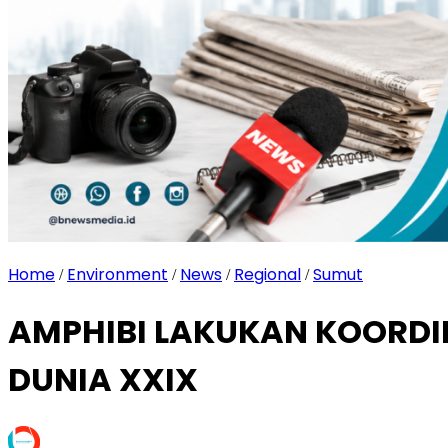
Home
Environment
News
Regional
Sumut
/
/
/
/
AMPHIBI LAKUKAN KOORDIN
DUNIA XXIX