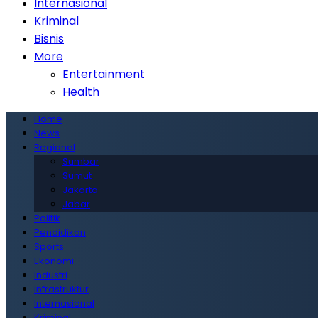
Internasional
Kriminal
Bisnis
More
Entertainment
Health
Home
News
Regional
Sumbar
Sumut
Jakarta
Jabar
Politik
Pendidikan
Sports
Ekonomi
Industri
Infrastruktur
Internasional
Kriminal