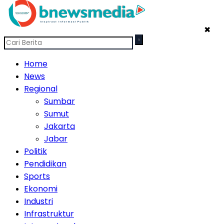
✖
Home
News
Regional
Sumbar
Sumut
Jakarta
Jabar
Politik
Pendidikan
Sports
Ekonomi
Industri
Infrastruktur