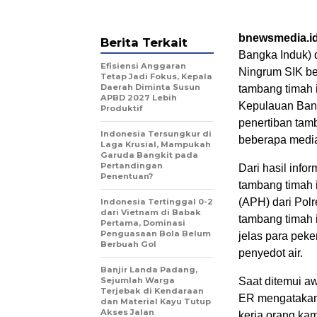
bnewsmedia.i
Berita Terkait
Bangka Induk) 
Efisiensi Anggaran
Ningrum SIK be
Tetap Jadi Fokus, Kepala
Daerah Diminta Susun
tambang timah i
APBD 2027 Lebih
Kepulauan Bang
Produktif
penertiban tamb
Indonesia Tersungkur di
beberapa media
Laga Krusial, Mampukah
Garuda Bangkit pada
Pertandingan
Dari hasil info
Penentuan?
tambang timah 
(APH) dari Pol
Indonesia Tertinggal 0-2
dari Vietnam di Babak
tambang timah i
Pertama, Dominasi
Penguasaan Bola Belum
jelas para peke
Berbuah Gol
penyedot air.
Banjir Landa Padang,
Sejumlah Warga
Saat ditemui a
Terjebak di Kendaraan
ER mengatakan 
dan Material Kayu Tutup
Akses Jalan
kerja orang ka