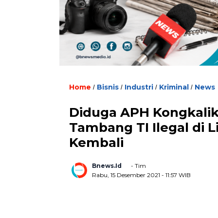
. U
Home
Bisnis
Industri
Kriminal
News
/
/
/
/
Diduga APH Kongkaliko
Tambang TI Ilegal di 
Kembali
Bnews.id
- Tim
Rabu, 15 Desember 2021
- 11:57 WIB