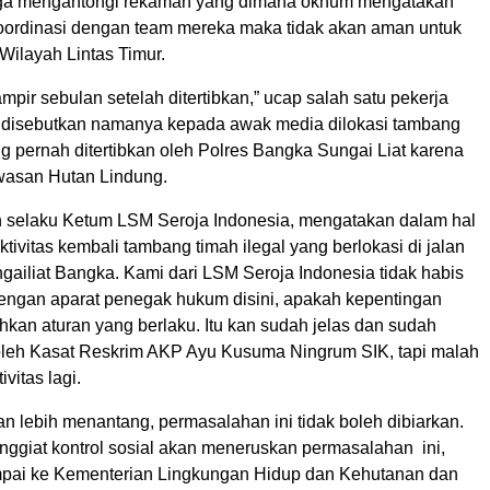
ga mengantongi rekaman yang dimana oknum mengatakan
 koordinasi dengan team mereka maka tidak akan aman untuk
ilayah Lintas Timur.
mpir sebulan setelah ditertibkan,” ucap salah satu pekerja
 disebutkan namanya kepada awak media dilokasi tambang
ng pernah ditertibkan oleh Polres Bangka Sungai Liat karena
asan Hutan Lindung.
 selaku Ketum LSM Seroja Indonesia, mengatakan dalam hal
aktivitas kembali tambang timah ilegal yang berlokasi di jalan
ungailiat Bangka. Kami dari LSM Seroja Indonesia tidak habis
 dengan aparat penegak hukum disini, apakah kepentingan
kan aturan yang berlaku. Itu kan sudah jelas dan sudah
i oleh Kasat Reskrim AKP Ayu Kusuma Ningrum SIK, tapi malah
vitas lagi.
n lebih menantang, permasalahan ini tidak boleh dibiarkan.
nggiat kontrol sosial akan meneruskan permasalahan ini,
mpai ke Kementerian Lingkungan Hidup dan Kehutanan dan