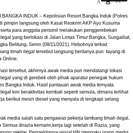
A
A
A
d
BANGKA INDUK – Kepolisian Resort Bangka Induk (Polres
di pimpin langsung oleh Kasat Reskrim AKP Ayu Kusuma
serta para anggota personil melakukan penggerebekan
legal yang berlokasi di Jalan Lintas Timur Bangka, Sungailiat,
ka Belitung, Senin (08/11/2021). Hebohnya terkait
ang timah ilegal tersebut langsung beritanya pun tayang di
 Online.
rmasi tersebut, akhirnya awak media pun mendatangi lokasi
ilegal yang di gerebek oleh pihak aparatur penegak hukum
res Bangka Induk. Hasil pantauan awak media ternyata
legal kini beraktivitas kembali seperti semula, dimana terlihat
rja berikut mesin diesel yang menyala di lengkapi selang
wak media salah satu pengawas pekerja tambang timah ilegal,
Semua dirazia kemarin,kerja lagi setelah di Razia, yang
mpung sekitar, Pengelolanya inisial HN mengaku orang media