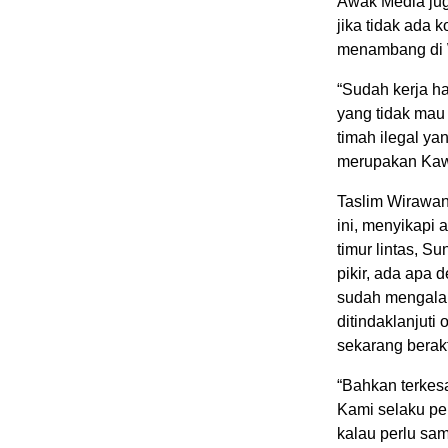
Awak Media ju
jika tidak ada
menambang di W
“Sudah kerja ha
yang tidak mau
timah ilegal ya
merupakan Kaw
Taslim Wirawan
ini, menyikapi 
timur lintas, S
pikir, ada apa
sudah mengalah
ditindaklanjut
sekarang berakti
“Bahkan terkesa
Kami selaku pe
kalau perlu sa