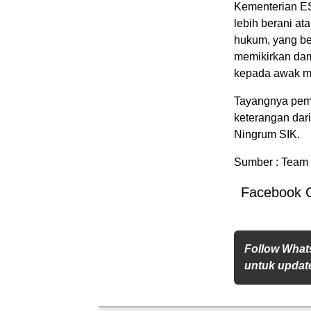
Kementerian ES
lebih berani a
hukum, yang be
memikirkan dam
kepada awak me
Tayangnya pemb
keterangan dar
Ningrum SIK.
Sumber : Team 
Facebook 
Follow What
untuk update