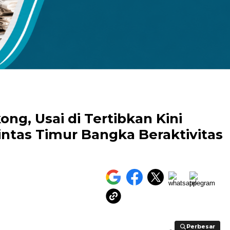
kuran gambar 480px x 600px
ng, Usai di Tertibkan Kini
Lintas Timur Bangka Beraktivitas
Perbesar
Perbesar