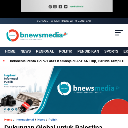
SCROLL TO CONTINUE WITH CONTENT
. Ukuran gambar 480px x 600px
HOME
NEWS
REGIONAL
POLITIK
PENDIDIKAN
SPORTS
E
Indonesia Pesta Gol 5-1 atas Kamboja di ASEAN Cup, Garuda Tampil Do
/
/
/
Home
Internasional
News
Politik
Dukungan Global untuk Palestina