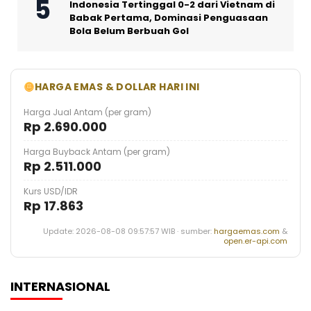
Indonesia Tertinggal 0-2 dari Vietnam di
Babak Pertama, Dominasi Penguasaan
Bola Belum Berbuah Gol
HARGA EMAS & DOLLAR HARI INI
Harga Jual Antam (per gram)
Rp 2.690.000
Harga Buyback Antam (per gram)
Rp 2.511.000
Kurs USD/IDR
Rp 17.863
Update: 2026-08-08 09:57:57 WIB · sumber:
hargaemas.com
&
open.er-api.com
INTERNASIONAL