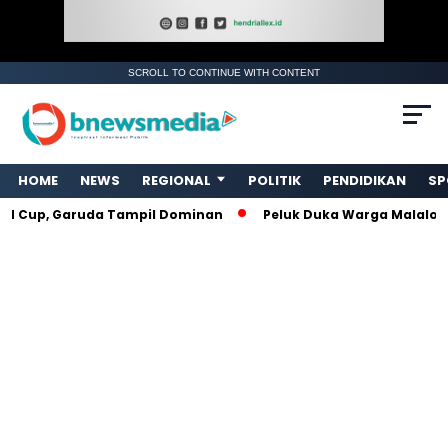
SCROLL TO CONTINUE WITH CONTENT
. Ukuran gambar 480px x 600px
HOME
NEWS
REGIONAL
POLITIK
PENDIDIKAN
SP
Cup, Garuda Tampil Dominan
Peluk Duka Warga Malalo, Rel