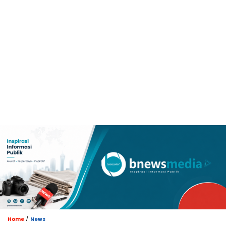
/
Home
News