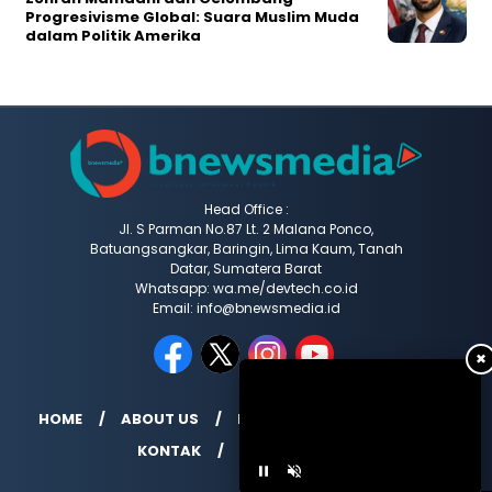
Progresivisme Global: Suara Muslim Muda
dalam Politik Amerika
Head Office :
Jl. S Parman No.87 Lt. 2 Malana Ponco,
Batuangsangkar, Baringin, Lima Kaum, Tanah
Datar, Sumatera Barat
Whatsapp: wa.me/devtech.co.id
Email: info@bnewsmedia.id
✖
HOME
ABOUT US
REDAKSI
MEDIA SIBER
KONTAK
INDEX BERITA