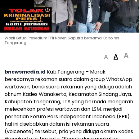
Wakil Ketua Presedium FPII Noven Saputra bersama Kapolres
Tangerang
A
A
A
bnewsmedia.id
Kab.Tangerang – Marak
beredarnya rekaman suara dalam group WhatsApp
wartawan, berisi suara rekaman yang diduga adalah
oknum Kades Wanakerta, Kecamatan Sindang Jaya,
Kabupaten Tangerang, LTS yang bernada mengarah
melecehkan profesi wartawan dan LSM. menjadi
perhatian Forum Pers Independent Indonesia (FPII)
hal ini disebabkan dalam isi rekaman suara
(voicenote) tersebut, pria yang diduga oknum Kades
Wanakerta ini berkata, “Kepala desa angkatan