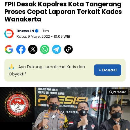
FPII Desak Kapolres Kota Tangerang
Proses Cepat Laporan Terkait Kades
Wanakerta
Bnews.id
- Tim
Rabu, 9 Maret 2022
- 10:09 WIB
Ayo Dukung Jurnalisme Kritis dan
+ Donasi
Obyektif
Perbesar
Perbesar