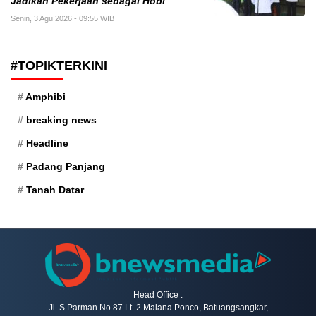
Jadikan Pekerjaan sebagai Hobi
Senin, 3 Agu 2026 - 09:55 WIB
#TOPIKTERKINI
Amphibi
breaking news
Headline
Padang Panjang
Tanah Datar
Head Office :
Jl. S Parman No.87 Lt. 2 Malana Ponco, Batuangsangkar,