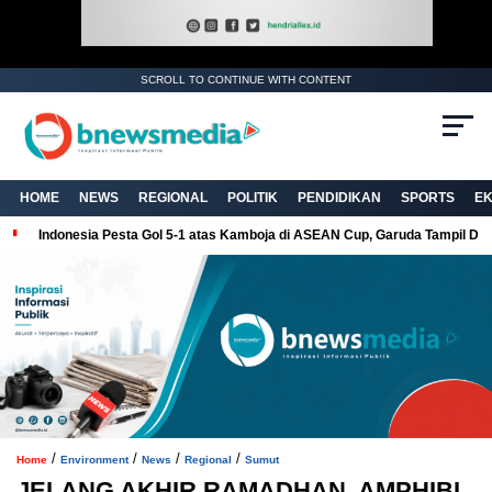
SCROLL TO CONTINUE WITH CONTENT
. Ukuran gambar 480px x 600px
HOME
NEWS
REGIONAL
POLITIK
PENDIDIKAN
SPORTS
E
Indonesia Pesta Gol 5-1 atas Kamboja di ASEAN Cup, Garuda Tampil Do
/
/
/
/
Home
Environment
News
Regional
Sumut
JELANG AKHIR RAMADHAN, AMPHIBI