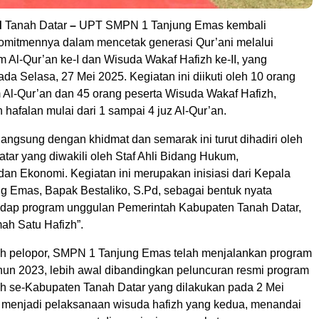
d
Tanah Datar
–
UPT SMPN 1 Tanjung Emas kembali
mitmennya dalam mencetak generasi Qur’ani melalui
 Al-Qur’an ke-I dan Wisuda Wakaf Hafizh ke-II, yang
da Selasa, 27 Mei 2025. Kegiatan ini diikuti oleh 10 orang
 Al-Qur’an dan 45 orang peserta Wisuda Wakaf Hafizh,
hafalan mulai dari 1 sampai 4 juz Al-Qur’an.
angsung dengan khidmat dan semarak ini turut dihadiri oleh
tar yang diwakili oleh Staf Ahli Bidang Hukum,
dan Ekonomi. Kegiatan ini merupakan inisiasi dari Kepala
 Emas, Bapak Bestaliko, S.Pd, sebagai bentuk nyata
dap program unggulan Pemerintah Kabupaten Tanah Datar,
ah Satu Hafizh”.
h pelopor, SMPN 1 Tanjung Emas telah menjalankan program
ahun 2023, lebih awal dibandingkan peluncuran resmi program
zh se-Kabupaten Tanah Datar yang dilakukan pada 2 Mei
i menjadi pelaksanaan wisuda hafizh yang kedua, menandai