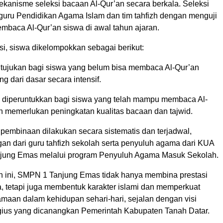
kanisme seleksi bacaan Al-Qur’an secara berkala. Seleksi
 guru Pendidikan Agama Islam dan tim tahfizh dengan menguji
aca Al-Qur’an siswa di awal tahun ajaran.
ksi, siswa dikelompokkan sebagai berikut:
 ditujukan bagi siswa yang belum bisa membaca Al-Qur’an
ng dari dasar secara intensif.
, diperuntukkan bagi siswa yang telah mampu membaca Al-
 memerlukan peningkatan kualitas bacaan dan tajwid.
 pembinaan dilakukan secara sistematis dan terjadwal,
an dari guru tahfizh sekolah serta penyuluh agama dari KUA
jung Emas melalui program Penyuluh Agama Masuk Sekolah.
an ini, SMPN 1 Tanjung Emas tidak hanya membina prestasi
, tetapi juga membentuk karakter islami dan memperkuat
gamaan dalam kehidupan sehari-hari, sejalan dengan visi
igius yang dicanangkan Pemerintah Kabupaten Tanah Datar.