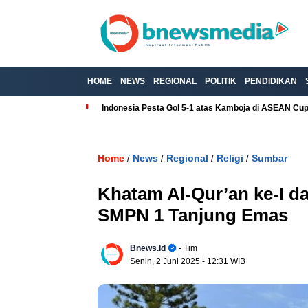
HOME
NEWS
REGIONAL
POLITIK
PENDIDIKAN
Indonesia Pesta Gol 5-1 atas Kamboja di ASEAN Cu
Home
News
Regional
Religi
Sumbar
/
/
/
/
. U
Khatam Al-Qur’an ke-I d
SMPN 1 Tanjung Emas
Bnews.id
- Tim
Senin, 2 Juni 2025
- 12:31 WIB