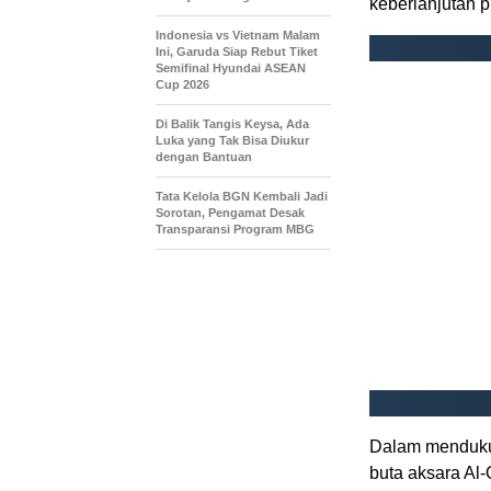
keberlanjutan 
Indonesia vs Vietnam Malam
Ini, Garuda Siap Rebut Tiket
Semifinal Hyundai ASEAN
Cup 2026
Di Balik Tangis Keysa, Ada
Luka yang Tak Bisa Diukur
dengan Bantuan
Tata Kelola BGN Kembali Jadi
Sorotan, Pengamat Desak
Transparansi Program MBG
Dalam mendukun
buta aksara Al