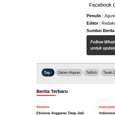
Facebook 
Penulis :
Agus
Editor :
Redaks
Sumber Berita
Follow What
untuk update
Tag :
Qatam Alquran
Tahfizh
Tanah D
Berita Terbaru
Ekonomi
Entertain
Efisiensi Anggaran Tetap Jadi
Indonesia