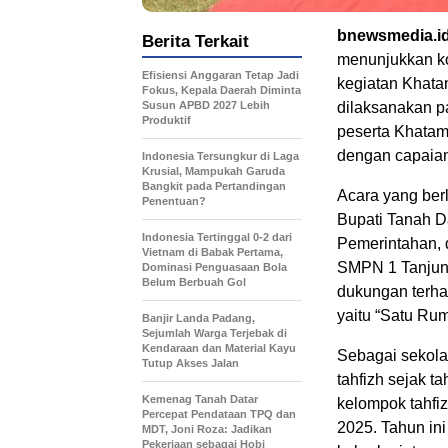
bnewsmedia.i
Berita Terkait
menunjukkan ko
Efisiensi Anggaran Tetap Jadi
kegiatan Khatam
Fokus, Kepala Daerah Diminta
Susun APBD 2027 Lebih
dilaksanakan pa
Produktif
peserta Khatam
dengan capaian 
Indonesia Tersungkur di Laga
Krusial, Mampukah Garuda
Bangkit pada Pertandingan
Acara yang berl
Penentuan?
Bupati Tanah Da
Indonesia Tertinggal 0-2 dari
Pemerintahan, 
Vietnam di Babak Pertama,
SMPN 1 Tanjung
Dominasi Penguasaan Bola
Belum Berbuah Gol
dukungan terha
yaitu “Satu Rum
Banjir Landa Padang,
Sejumlah Warga Terjebak di
Kendaraan dan Material Kayu
Sebagai sekola
Tutup Akses Jalan
tahfizh sejak t
Kemenag Tanah Datar
kelompok tahfi
Percepat Pendataan TPQ dan
2025. Tahun in
MDT, Joni Roza: Jadikan
Pekerjaan sebagai Hobi