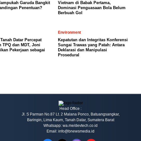
 Mampukah Garuda Bangkit
Vietnam di Babak Pertama,
tandingan Penentuan?
Dominasi Penguasaan Bola Belum
Berbuah Gol
Environment
Tanah Datar Percepat
Kepatutan dan Integritas Konferensi
n TPQ dan MDT, Joni
Sungai Trawas yang Patah: Antara
ikan Pekerjaan sebagai
Deklarasi dan Manipulasi
Prosedural
Head Office :
Jl. S Parman No.87 Lt. 2 Malana Ponco, Batuangsangkar,
Baringin, Lima Kaum, Tanah Datar, Sumatera Barat
Whatsapp: wa.me/devtech.co.id
Email: info@bnewsmedia.id