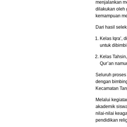
menjalankan me
dilakukan oleh
kemampuan memb
Dari hasil sele
Kelas Iqra’,
untuk dibimbi
Kelas Tahsin
Qur’an namun
Seluruh proses
dengan bimbing
Kecamatan Tan
Melalui kegiat
akademik siswa
nilai-nilai kea
pendidikan rel