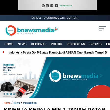
SCROLL TO CONTINUE WITH CONTENT
. Ukuran gambar 480px x 600px
HOME
NEWS
REGIONAL
POLITIK
PENDIDIKAN
SPORTS
E
Indonesia Pesta Gol 5-1 atas Kamboja di ASEAN Cup, Garuda Tampil Do
/
/
Home
News
Pendidikan
KINERJA KEPALA MIN 1 TANAH DATAR