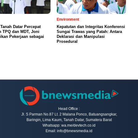
Environment
Tanah Datar Percepat
Kepatutan dan Integritas Konferensi
n TPQ dan MDT, Joni
Sungai Trawas yang Patah: Antara
ikan Pekerjaan sebagai
Deklarasi dan Manipulasi
Prosedural
Head Office :
Jl. S Parman No.87 Lt. 2 Malana Ponco, Batuangsangkar,
Baringin, Lima Kaum, Tanah Datar, Sumatera Barat
Whatsapp: wa.me/devtech.co.id
Email: info@bnewsmedia.id