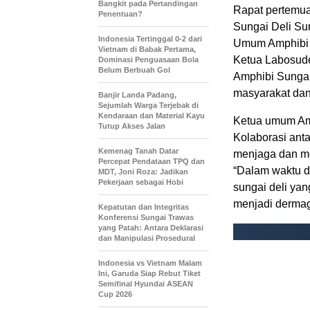
Bangkit pada Pertandingan
Rapat pertemua
Penentuan?
Sungai Deli Sum
Indonesia Tertinggal 0-2 dari
Umum Amphibi A
Vietnam di Babak Pertama,
Ketua Labosude
Dominasi Penguasaan Bola
Belum Berbuah Gol
Amphibi Sungai
masyarakat dan 
Banjir Landa Padang,
Sejumlah Warga Terjebak di
Kendaraan dan Material Kayu
Ketua umum Am
Tutup Akses Jalan
Kolaborasi anta
Kemenag Tanah Datar
menjaga dan me
Percepat Pendataan TPQ dan
“Dalam waktu d
MDT, Joni Roza: Jadikan
Pekerjaan sebagai Hobi
sungai deli ya
menjadi dermaga
Kepatutan dan Integritas
Konferensi Sungai Trawas
yang Patah: Antara Deklarasi
dan Manipulasi Prosedural
Indonesia vs Vietnam Malam
Ini, Garuda Siap Rebut Tiket
Semifinal Hyundai ASEAN
Cup 2026