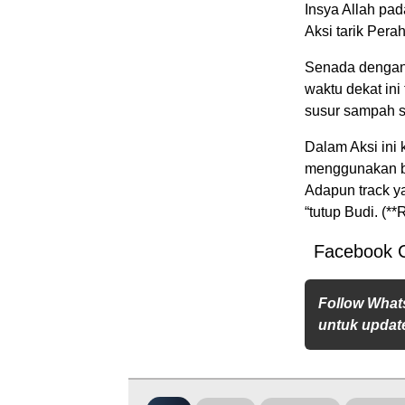
Insya Allah pa
Aksi tarik Pera
Senada dengan
waktu dekat in
susur sampah s
Dalam Aksi ini
menggunakan b
Adapun track ya
“tutup Budi. (*
Facebook 
Follow What
untuk update