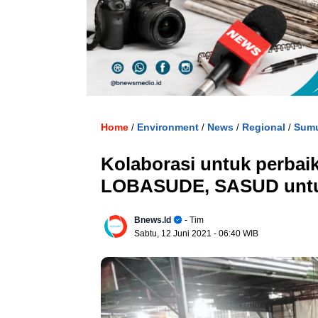
. U
Home
Environment
News
Regional
Sum
/
/
/
/
Kolaborasi untuk perba
LOBASUDE, SASUD untuk
Bnews.id
- Tim
Sabtu, 12 Juni 2021
- 06:40 WIB