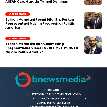
ASEAN Cup, Garuda Tampil Dominan
INTERNASIONAL
Zohran Mamdani Resmi Dilantik, Perkuat
Representasi Muslim Progresif di Politik
Amerika
INTERNASIONAL
Zohran Mamdani dan Gelombang
Progresivisme Global: Suara Muslim Muda
dalam Politik Amerika
Head Office :
Jl. S Parman No.87 Lt. 2 Malana Ponco,
Batuangsangkar, Baringin, Lima Kaum, Tanah
Datar, Sumatera Barat
Whatsapp: wa.me/devtech.co.id