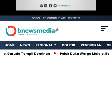
SCROLL TO CONTINUE WITH CONTENT
. Ukuran gambar 480px x 600px
HOME
NEWS
REGIONAL
POLITIK
PENDIDIKAN
SP
, Garuda Tampil Dominan
Peluk Duka Warga Malalo, Relawa