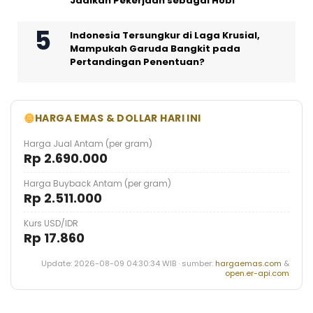
Jadikan Pekerjaan sebagai Hobi
Indonesia Tersungkur di Laga Krusial,
Mampukah Garuda Bangkit pada
Pertandingan Penentuan?
HARGA EMAS & DOLLAR HARI INI
Harga Jual Antam (per gram)
Rp 2.690.000
Harga Buyback Antam (per gram)
Rp 2.511.000
Kurs USD/IDR
Rp 17.860
Update: 2026-08-09 04:30:34 WIB · sumber:
hargaemas.com
&
open.er-api.com