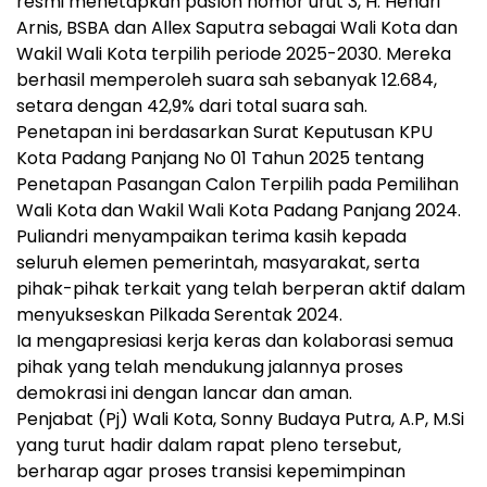
resmi menetapkan paslon nomor urut 3, H. Hendri
Arnis, BSBA dan Allex Saputra sebagai Wali Kota dan
Wakil Wali Kota terpilih periode 2025-2030. Mereka
berhasil memperoleh suara sah sebanyak 12.684,
setara dengan 42,9% dari total suara sah.
Penetapan ini berdasarkan Surat Keputusan KPU
Kota Padang Panjang No 01 Tahun 2025 tentang
Penetapan Pasangan Calon Terpilih pada Pemilihan
Wali Kota dan Wakil Wali Kota Padang Panjang 2024.
Puliandri menyampaikan terima kasih kepada
seluruh elemen pemerintah, masyarakat, serta
pihak-pihak terkait yang telah berperan aktif dalam
menyukseskan Pilkada Serentak 2024.
Ia mengapresiasi kerja keras dan kolaborasi semua
pihak yang telah mendukung jalannya proses
demokrasi ini dengan lancar dan aman.
Penjabat (Pj) Wali Kota, Sonny Budaya Putra, A.P,
M.Si
yang turut hadir dalam rapat pleno tersebut,
berharap agar proses transisi kepemimpinan