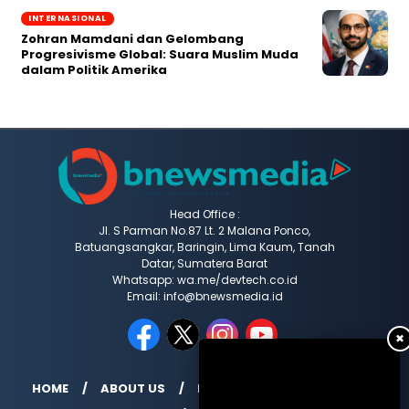
INTERNASIONAL
Zohran Mamdani dan Gelombang
Progresivisme Global: Suara Muslim Muda
dalam Politik Amerika
Head Office :
Jl. S Parman No.87 Lt. 2 Malana Ponco,
Batuangsangkar, Baringin, Lima Kaum, Tanah
Datar, Sumatera Barat
Whatsapp: wa.me/devtech.co.id
Email: info@bnewsmedia.id
✖
HOME
ABOUT US
REDAKSI
MEDIA SIBER