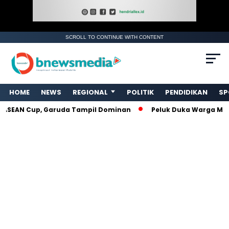
SCROLL TO CONTINUE WITH CONTENT
HOME
NEWS
REGIONAL
POLITIK
PENDIDIKAN
SP
SEAN Cup, Garuda Tampil Dominan
Peluk Duka Warga Malalo