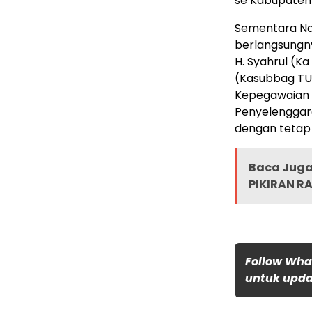
se Kabupaten
Sementara N
berlangsungn
H. Syahrul (K
(Kasubbag TU 
Kepegawaian 
Penyelenggar
dengan tetap
Baca Juga 
PIKIRAN R
Follow Wha
untuk updat