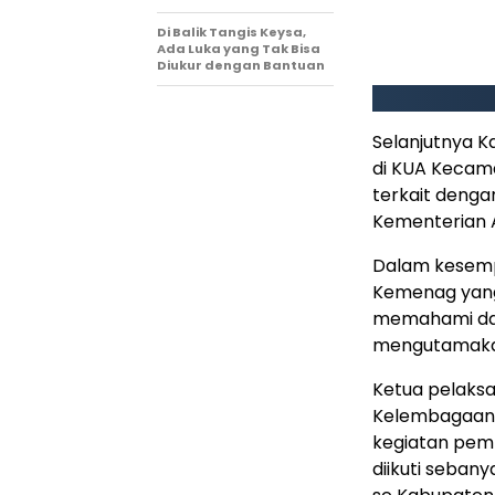
Di Balik Tangis Keysa,
Ada Luka yang Tak Bisa
Diukur dengan Bantuan
Selanjutnya 
di KUA Kecam
terkait deng
Kementerian
Dalam kesemp
Kemenag yang
memahami dan
mengutamakan 
Ketua pelaks
Kelembagaan 
kegiatan pemb
diikuti seban