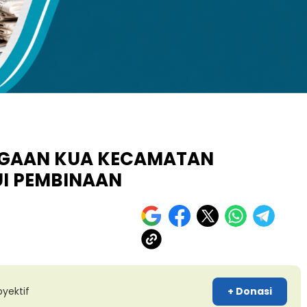
kuran gambar 480px x 600px
GAAN KUA KECAMATAN
UI PEMBINAAN
yektif
+ Donasi