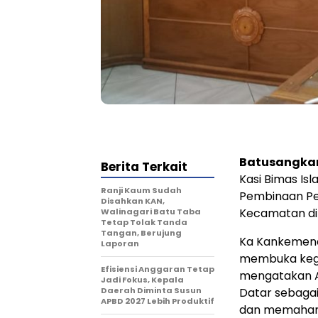
Batusangka
Berita Terkait
Kasi Bimas Is
Ranji Kaum Sudah
Pembinaan Pe
Disahkan KAN,
Kecamatan di 
Walinagari Batu Taba
Tetap Tolak Tanda
Tangan, Berujung
Ka Kankemena
Laporan
membuka kegi
Efisiensi Anggaran Tetap
mengatakan A
Jadi Fokus, Kepala
Daerah Diminta Susun
Datar sebaga
APBD 2027 Lebih Produktif
dan memahami