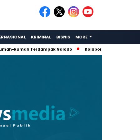
ERNASIONAL
KRIMINAL
BISNIS
MORE
umah Terdampak Galodo
Kolaborasi Rescue: Amphibi Sumbar