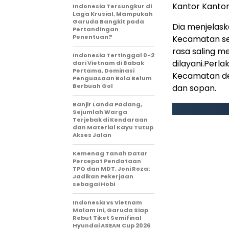
Kantor Kanto
Indonesia Tersungkur di
Laga Krusial, Mampukah
Garuda Bangkit pada
Dia menjelask
Pertandingan
Penentuan?
Kecamatan s
rasa saling 
Indonesia Tertinggal 0-2
dilayani.Perl
dari Vietnam di Babak
Pertama, Dominasi
Kecamatan de
Penguasaan Bola Belum
Berbuah Gol
dan sopan.
Banjir Landa Padang,
Sejumlah Warga
Terjebak di Kendaraan
dan Material Kayu Tutup
Akses Jalan
Kemenag Tanah Datar
Percepat Pendataan
TPQ dan MDT, Joni Roza:
Jadikan Pekerjaan
sebagai Hobi
Indonesia vs Vietnam
Malam Ini, Garuda Siap
Rebut Tiket Semifinal
Hyundai ASEAN Cup 2026