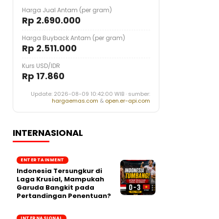
Harga Jual Antam (per gram)
Rp 2.690.000
Harga Buyback Antam (per gram)
Rp 2.511.000
Kurs USD/IDR
Rp 17.860
Update: 2026-08-09 10:42:00 WIB · sumber:
hargaemas.com
&
open.er-api.com
INTERNASIONAL
ENTERTAINMENT
Indonesia Tersungkur di
Laga Krusial, Mampukah
Garuda Bangkit pada
Pertandingan Penentuan?
INTERNASIONAL