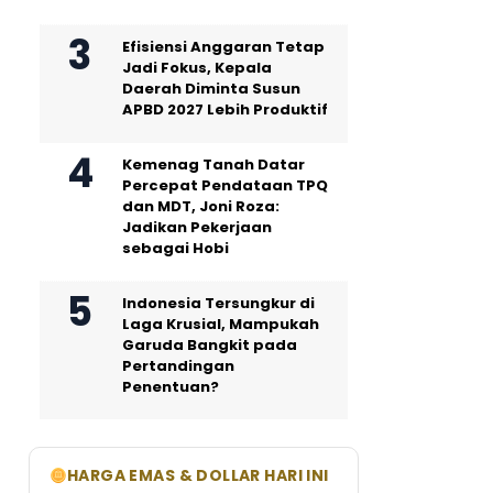
Efisiensi Anggaran Tetap
Jadi Fokus, Kepala
Daerah Diminta Susun
APBD 2027 Lebih Produktif
Kemenag Tanah Datar
Percepat Pendataan TPQ
dan MDT, Joni Roza:
Jadikan Pekerjaan
sebagai Hobi
Indonesia Tersungkur di
Laga Krusial, Mampukah
Garuda Bangkit pada
Pertandingan
Penentuan?
HARGA EMAS & DOLLAR HARI INI