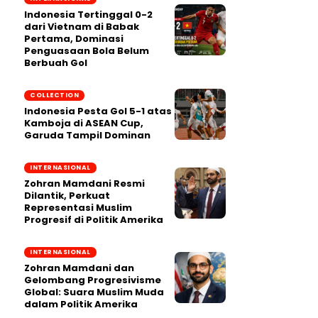
Indonesia Tertinggal 0-2
dari Vietnam di Babak
Pertama, Dominasi
Penguasaan Bola Belum
Berbuah Gol
COLLECTION
Indonesia Pesta Gol 5-1 atas
Kamboja di ASEAN Cup,
Garuda Tampil Dominan
INTERNASIONAL
Zohran Mamdani Resmi
Dilantik, Perkuat
Representasi Muslim
Progresif di Politik Amerika
INTERNASIONAL
Zohran Mamdani dan
Gelombang Progresivisme
Global: Suara Muslim Muda
dalam Politik Amerika