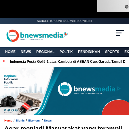
SCROLL TO CONTINUE WITH CONTENT
. Ukuran gambar 480px x 600px
HOME
NEWS
REGIONAL
POLITIK
PENDIDIKAN
SPORTS
E
Indonesia Pesta Gol 5-1 atas Kamboja di ASEAN Cup, Garuda Tampil Do
/
/
/
Home
Bisnis
Ekonomi
News
Agar menjadi Masyarakat yang terampil