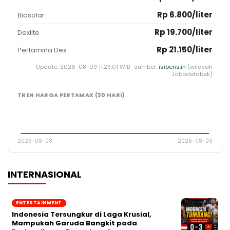
Rp 6.800/liter
Biosolar
Rp 19.700/liter
Dexlite
Rp 21.150/liter
Pertamina Dex
Update: 2026-08-09 11:29:01 WIB · sumber:
isibens.in
(wilayah
Jabodetabek)
TREN HARGA PERTAMAX (30 HARI)
2026-08-08
2026-08-09
INTERNASIONAL
ENTERTAINMENT
Indonesia Tersungkur di Laga Krusial,
Mampukah Garuda Bangkit pada