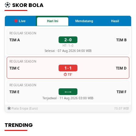
SKOR BOLA
Live
Hari Ini
Mendatang
Hasil
REGULAR SEASON
2
0
TIM A
–
TIM B
HT: 1–0
Selesai · 07 Aug 2026 04:00 WIB
REGULAR SEASON
1
1
TIM C
–
TIM D
⏱ 73'
REGULAR SEASON
–
–
TIM E
–
TIM F
Terjadwal · 11 Aug 2026 03:00 WIB
Piala Eropa (Euro)
15.07 WIB
TRENDING