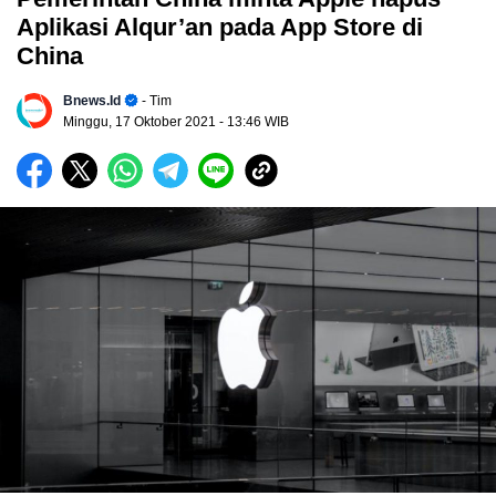
Aplikasi Alqur’an pada App Store di
China
Bnews.id
- Tim
Minggu, 17 Oktober 2021
- 13:46 WIB