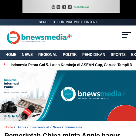
SCROLL TO CONTINUE WITH CONTENT
. Ukuran gambar 480px x 600px
HOME
NEWS
REGIONAL
POLITIK
PENDIDIKAN
SPORTS
E
Indonesia Pesta Gol 5-1 atas Kamboja di ASEAN Cup, Garuda Tampil Do
/
/
/
/
Home
Bisnis
Internasional
News
tekno-sains
Pemerintah China minta Apple hapus