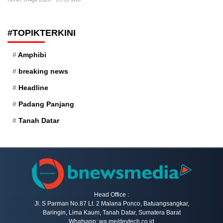
#TOPIKTERKINI
Amphibi
breaking news
Headline
Padang Panjang
Tanah Datar
Head Office :
Jl. S Parman No.87 Lt. 2 Malana Ponco, Batuangsangkar,
Baringin, Lima Kaum, Tanah Datar, Sumatera Barat
Whatsapp: wa.me/devtech.co.id