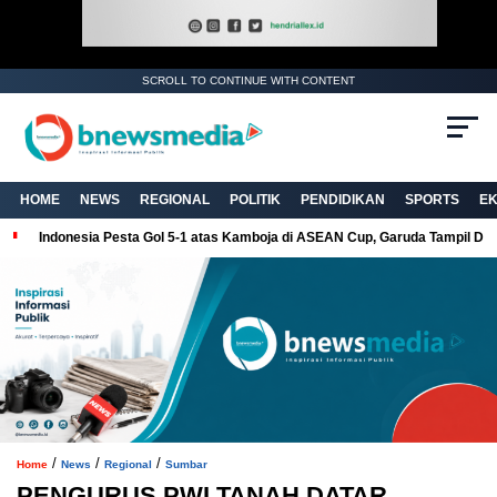
SCROLL TO CONTINUE WITH CONTENT
. Ukuran gambar 480px x 600px
HOME
NEWS
REGIONAL
POLITIK
PENDIDIKAN
SPORTS
E
Indonesia Pesta Gol 5-1 atas Kamboja di ASEAN Cup, Garuda Tampil Do
/
/
/
Home
News
Regional
Sumbar
PENGURUS PWI TANAH DATAR