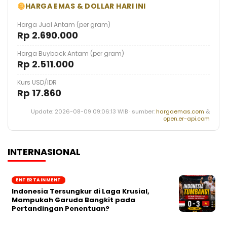
HARGA EMAS & DOLLAR HARI INI
Harga Jual Antam (per gram)
Rp 2.690.000
Harga Buyback Antam (per gram)
Rp 2.511.000
Kurs USD/IDR
Rp 17.860
Update: 2026-08-09 09:06:13 WIB · sumber:
hargaemas.com
&
open.er-api.com
INTERNASIONAL
ENTERTAINMENT
Indonesia Tersungkur di Laga Krusial,
Mampukah Garuda Bangkit pada
Pertandingan Penentuan?