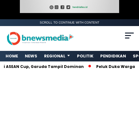
SCROLL TO CONTINUE WITH CONTENT
HOME
NEWS
REGIONAL
POLITIK
PENDIDIKAN
SP
di ASEAN Cup, Garuda Tampil Dominan
Peluk Duka Warga Mal