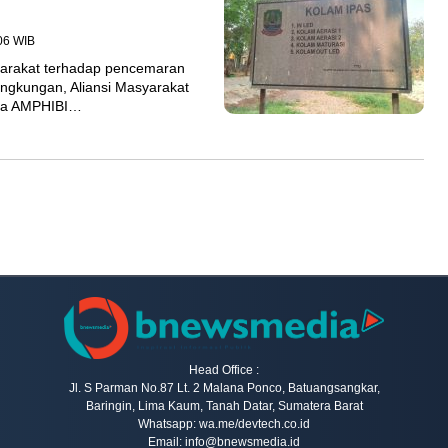
06 WIB
yarakat terhadap pencemaran
Lingkungan, Aliansi Masyarakat
sia AMPHIBI…
Head Office :
Jl. S Parman No.87 Lt. 2 Malana Ponco, Batuangsangkar,
Baringin, Lima Kaum, Tanah Datar, Sumatera Barat
Whatsapp: wa.me/devtech.co.id
Email: info@bnewsmedia.id