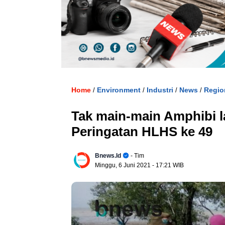
. U
Home
Environment
Industri
News
Regio
/
/
/
/
Tak main-main Amphibi l
Peringatan HLHS ke 49
Bnews.id
- Tim
Minggu, 6 Juni 2021
- 17:21 WIB