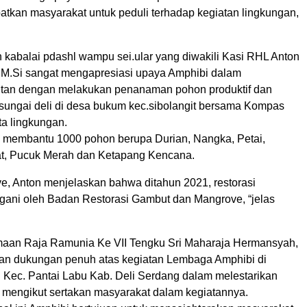
atkan masyarakat untuk peduli terhadap kegiatan lingkungan,
kabalai pdashl wampu sei.ular yang diwakili Kasi RHL Anton
M.Si sangat mengapresiasi upaya Amphibi dalam
utan dengan melakukan penanaman pohon produktif dan
u sungai deli di desa bukum kec.sibolangit bersama Kompas
a lingkungan.
h membantu 1000 pohon berupa Durian, Nangka, Petai,
at, Pucuk Merah dan Ketapang Kencana.
ve, Anton menjelaskan bahwa ditahun 2021, restorasi
gani oleh Badan Restorasi Gambut dan Mangrove, “jelas
maan Raja Ramunia Ke VII Tengku Sri Maharaja Hermansyah,
n dukungan penuh atas kegiatan Lembaga Amphibi di
Kec. Pantai Labu Kab. Deli Serdang dalam melestarikan
 mengikut sertakan masyarakat dalam kegiatannya.