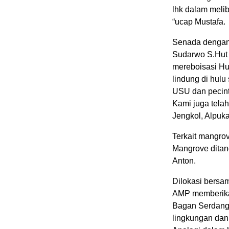
lhk dalam melib
“ucap Mustafa.
Senada dengan 
Sudarwo S.Hut 
mereboisasi H
lindung di hul
USU dan pecint
Kami juga tela
Jengkol, Alpuk
Terkait mangro
Mangrove ditan
Anton.
Dilokasi bersa
AMP memberika
Bagan Serdang 
lingkungan dan