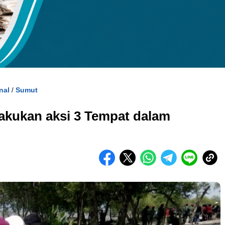
kuran gambar 480px x 600px
nal
Sumut
/
akukan aksi 3 Tempat dalam