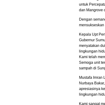
untuk Percepat
dan Mangrove d
Dengan semang
mensukseskan p
Kepala Upt Pen
Gubernur Sumu
menyatakan du
lingkungan hid
Kami telah mem
Semoga unit te
sampah di Sung
Mustafa Imran L
Nurbaya Bakar,
apresiasinya ke
lingkungan hid
Kami sangat m