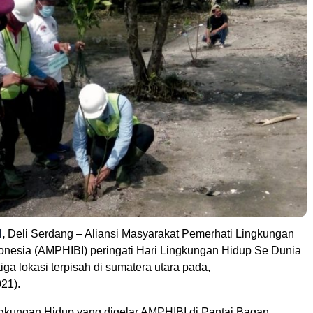
d
,
Deli Serdang – Aliansi Masyarakat Pemerhati Lingkungan
onesia (AMPHIBI) peringati Hari Lingkungan Hidup Se Dunia
tiga lokasi terpisah di sumatera utara pada,
21).
ingkungan Hidup yang digelar AMPHIBI di Pantai Bagan