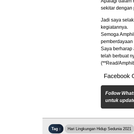
Apalagi dalam 
sekitar dengan
Jadi saya sel
kegiatannya.
Semoga Amphibi
pemberdayaan 
Saya berharap
telah berbuat 
(**Read/Amphib
Facebook 
Follow What
untuk update
Tag :
Hari Lingkungan Hidup Sedunia 2021