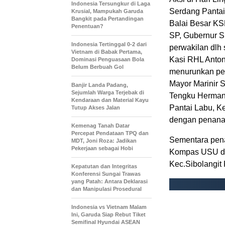
Indonesia Tersungkur di Laga
Serdang Pantai
Krusial, Mampukah Garuda
Bangkit pada Pertandingan
Balai Besar KS
Penentuan?
SP, Gubernur S
Indonesia Tertinggal 0-2 dari
perwakilan dlh
Vietnam di Babak Pertama,
Kasi RHL Anto
Dominasi Penguasaan Bola
Belum Berbuah Gol
menurunkan per
Mayor Marinir 
Banjir Landa Padang,
Sejumlah Warga Terjebak di
Tengku Herman
Kendaraan dan Material Kayu
Pantai Labu, K
Tutup Akses Jalan
dengan penana
Kemenag Tanah Datar
Percepat Pendataan TPQ dan
Sementara pen
MDT, Joni Roza: Jadikan
Pekerjaan sebagai Hobi
Kompas USU dan
Kec.Sibolangit
Kepatutan dan Integritas
Konferensi Sungai Trawas
yang Patah: Antara Deklarasi
dan Manipulasi Prosedural
Indonesia vs Vietnam Malam
Ini, Garuda Siap Rebut Tiket
Semifinal Hyundai ASEAN