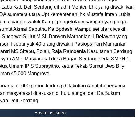
 Labu Kab.Deli Serdang dihadiri Menteri Lhk yang diwakilkan
DA sumatera utara Upt kementerian lhk Mustafa Imran Lubis
umut yang diwakili Ka.upt pengelolaan sampah yang juga
 sumut Akmal Saputra, Ka Bpdashl Wampu sei ular diwakili
n Sudarwo S.Hut M.Si, Danyon Marhanlan 1 Belawan yang
sonil sebanyak 40 orang diwakili Pasiops Yon Marhanlan
Santri MS Sitepu, Polair, Raja Ramoenia Kesultanan Serdang
syah AMP, Masyarakat desa Bagan Serdang serta SMPN 1
etua Umum IPIS Suprayitno, ketua Tekab Sumut Uwo Bily
man 45.000 Mangrove.
anaman 1000 pohon lindung di lakukan Amphibi bersama
 masyarakat dilakukan di hulu sungai deli Ds.Bukum
 Kab.Deli Serdang.
ADVERTISEMENT