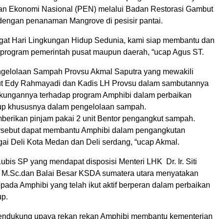
an Ekonomi Nasional (PEN) melalui Badan Restorasi Gambut
engan penanaman Mangrove di pesisir pantai.
at Hari Lingkungan Hidup Sedunia, kami siap membantu dan
rogram pemerintah pusat maupun daerah, “ucap Agus ST.
gelolaan Sampah Provsu Akmal Saputra yang mewakili
t Edy Rahmayadi dan Kadis LH Provsu dalam sambutannya
kungannya terhadap program Amphibi dalam perbaikan
up khususnya dalam pengelolaan sampah.
berikan pinjam pakai 2 unit Bentor pengangkut sampah.
rsebut dapat membantu Amphibi dalam pengangkutan
ai Deli Kota Medan dan Deli serdang, “ucap Akmal.
ubis SP yang mendapat disposisi Menteri LHK Dr. Ir. Siti
 M.Sc.dan Balai Besar KSDA sumatera utara menyatakan
pada Amphibi yang telah ikut aktif berperan dalam perbaikan
up.
endukung upaya rekan rekan Amphibi membantu kementerian