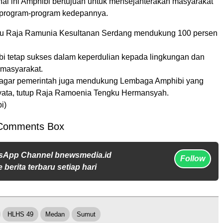
hal ini Amphibi bertujuan untuk mensejahterakan masyarakat
 program-program kedepannya.
aku Raja Ramunia Kesultanan Serdang mendukung 100 persen
 tetap sukses dalam keperdulian kepada lingkungan dan
masyarakat.
 agar pemerintah juga mendukung Lembaga Amphibi yang
nyata, tutup Raja Ramoenia Tengku Hermansyah.
i)
Comments Box
sApp Channel bnewsmedia.id
Follow
 berita terbaru setiap hari
HLHS 49
Medan
Sumut