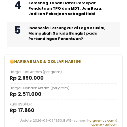
Kemenag Tanah Datar Percepat
Pendataan TPQ dan MDT, Joni Roza:
Jadikan Pekerjaan sebagai Hobi
Indonesia Tersungkur di Laga Krusial,
Mampukah Garuda Bangkit pada
Pertandingan Penentuan?
HARGA EMAS & DOLLAR HARI INI
Harga Jual Antam (per gram)
Rp 2.690.000
Harga Buyback Antam (per gram)
Rp 2.511.000
Kurs USD/IDR
Rp 17.860
Update: 2026-08-09 13:50:11 WIB · sumber:
hargaemas.com
&
open.er-api.com