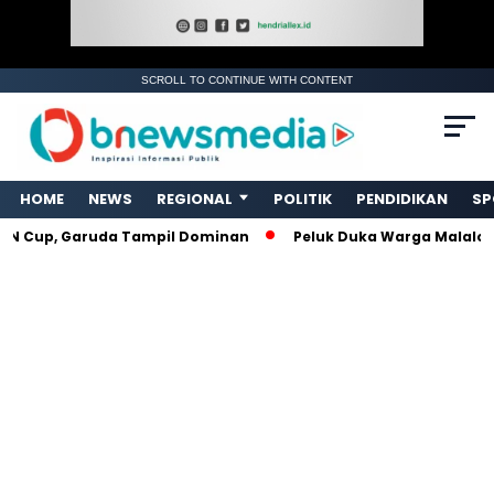
SCROLL TO CONTINUE WITH CONTENT
. Ukuran gambar 480px x 600px
HOME
NEWS
REGIONAL
POLITIK
PENDIDIKAN
SP
up, Garuda Tampil Dominan
Peluk Duka Warga Malalo, Rela