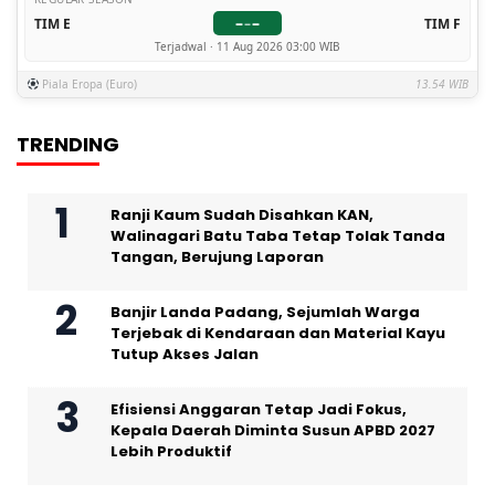
–
–
TIM E
–
TIM F
Terjadwal · 11 Aug 2026 03:00 WIB
Piala Eropa (Euro)
13.54 WIB
TRENDING
Ranji Kaum Sudah Disahkan KAN,
Walinagari Batu Taba Tetap Tolak Tanda
Tangan, Berujung Laporan
Banjir Landa Padang, Sejumlah Warga
Terjebak di Kendaraan dan Material Kayu
Tutup Akses Jalan
Efisiensi Anggaran Tetap Jadi Fokus,
Kepala Daerah Diminta Susun APBD 2027
Lebih Produktif