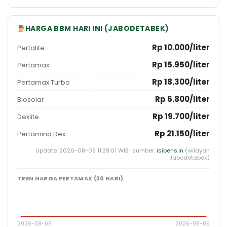
HARGA BBM HARI INI (JABODETABEK)
Rp 10.000/liter
Pertalite
Rp 15.950/liter
Pertamax
Rp 18.300/liter
Pertamax Turbo
Rp 6.800/liter
Biosolar
Rp 19.700/liter
Dexlite
Rp 21.150/liter
Pertamina Dex
Update: 2026-08-09 11:29:01 WIB · sumber:
isibens.in
(wilayah
Jabodetabek)
TREN HARGA PERTAMAX (30 HARI)
2026-08-08
2026-08-09