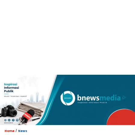
/
Home
News