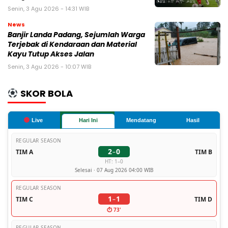
Senin, 3 Agu 2026 - 14:31 WIB
News
Banjir Landa Padang, Sejumlah Warga
Terjebak di Kendaraan dan Material
Kayu Tutup Akses Jalan
Senin, 3 Agu 2026 - 10:07 WIB
SKOR BOLA
Live
Hari Ini
Mendatang
Hasil
REGULAR SEASON
2
0
TIM A
–
TIM B
HT: 1–0
Selesai · 07 Aug 2026 04:00 WIB
REGULAR SEASON
1
1
TIM C
–
TIM D
⏱ 73'
REGULAR SEASON