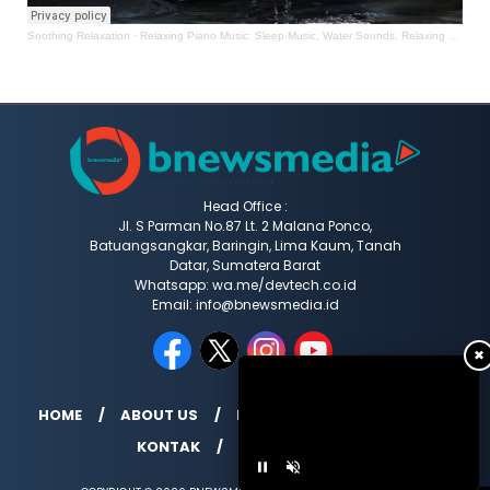
Soothing Relaxation
·
Relaxing Piano Music: Sleep Music, Water Sounds, Relaxing Music, Meditation Music ★47
Head Office :
Jl. S Parman No.87 Lt. 2 Malana Ponco,
Batuangsangkar, Baringin, Lima Kaum, Tanah
Datar, Sumatera Barat
Whatsapp: wa.me/devtech.co.id
Email: info@bnewsmedia.id
✖
HOME
ABOUT US
REDAKSI
MEDIA SIBER
KONTAK
INDEX BERITA