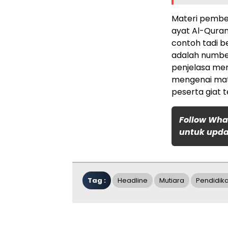
Materi pembe
ayat Al-Quran
contoh tadi be
adalah numbe
penjelasa men
mengenai mat
peserta giat 
Follow Wha
untuk updat
Tag :
Headline
Mutiara
Pendidik