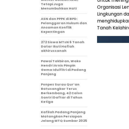
Untuk mening
Tetapi Juga
Organisasi Le
Menumbuhkan Hati
Lingkungan da
ASN dan PPPK di BPD:
menghidupkan
Pelanggaran Hukum dan
Tanah Kelahir
Ancaman Konflik
Kepentingan
272 Siswa MTsN 6 Tanah
Datar Ikuti Haflah
akhirussanah
Pawai Takbiran, Wako
Hendri Arnis Pimpin
Gema Idulfitri di Padang
Panjang
Ponpes Surau Qur’an
Batusangkar Terus
Berkembang, 42 Calon
Santri Daftar di Tahun
Ketiga
Kafilah Padang Panjang
Matangkan Persiapan
Jelang MTQ Sumbar 2025