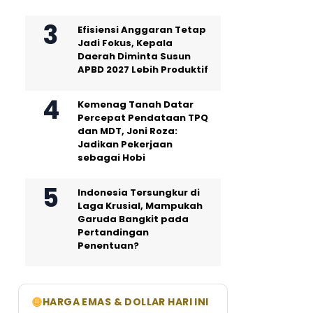
Efisiensi Anggaran Tetap
Jadi Fokus, Kepala
Daerah Diminta Susun
APBD 2027 Lebih Produktif
Kemenag Tanah Datar
Percepat Pendataan TPQ
dan MDT, Joni Roza:
Jadikan Pekerjaan
sebagai Hobi
Indonesia Tersungkur di
Laga Krusial, Mampukah
Garuda Bangkit pada
Pertandingan
Penentuan?
HARGA EMAS & DOLLAR HARI INI