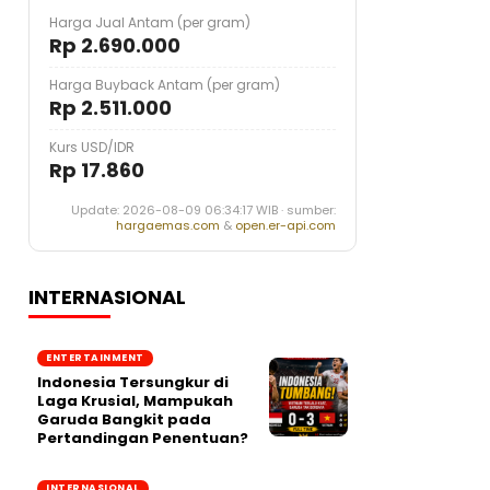
Harga Jual Antam (per gram)
Rp 2.690.000
Harga Buyback Antam (per gram)
Rp 2.511.000
Kurs USD/IDR
Rp 17.860
Update: 2026-08-09 06:34:17 WIB · sumber:
hargaemas.com
&
open.er-api.com
INTERNASIONAL
ENTERTAINMENT
Indonesia Tersungkur di
Laga Krusial, Mampukah
Garuda Bangkit pada
Pertandingan Penentuan?
INTERNASIONAL