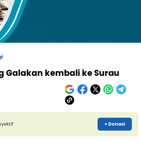
kuran gambar 480px x 600px
gi
g Galakan kembali ke Surau
yektif
+ Donasi