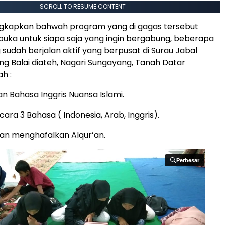
SCROLL TO RESUME CONTENT
gkapkan bahwah program yang di gagas tersebut
rbuka untuk siapa saja yang ingin bergabung, beberapa
 sudah berjalan aktif yang berpusat di Surau Jabal
g Balai diateh, Nagari Sungayang, Tanah Datar
h :
n Bahasa Inggris Nuansa Islami.
ra 3 Bahasa ( Indonesia, Arab, Inggris).
n menghafalkan Alqur’an.
Perbesar
Perbesar