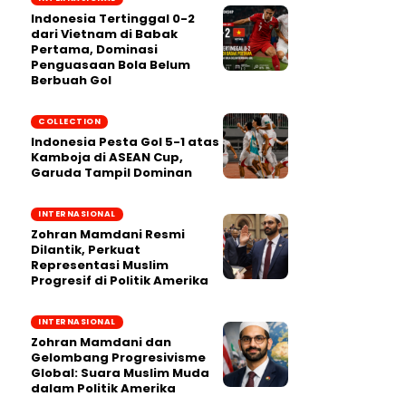
Indonesia Tertinggal 0-2
dari Vietnam di Babak
Pertama, Dominasi
Penguasaan Bola Belum
Berbuah Gol
COLLECTION
Indonesia Pesta Gol 5-1 atas
Kamboja di ASEAN Cup,
Garuda Tampil Dominan
INTERNASIONAL
Zohran Mamdani Resmi
Dilantik, Perkuat
Representasi Muslim
Progresif di Politik Amerika
INTERNASIONAL
Zohran Mamdani dan
Gelombang Progresivisme
Global: Suara Muslim Muda
dalam Politik Amerika