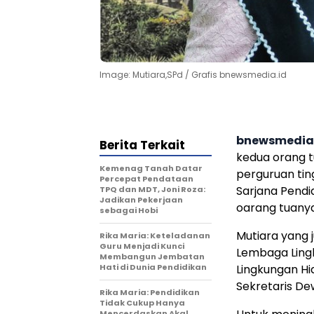
Image: Mutiara,SPd / Grafis bnewsmedia.id
bnewsmedia
Berita Terkait
kedua orang t
Kemenag Tanah Datar
perguruan ting
Percepat Pendataan
Sarjana Pendi
TPQ dan MDT, Joni Roza:
Jadikan Pekerjaan
oarang tuanya
sebagai Hobi
Mutiara yang 
Rika Maria: Keteladanan
Guru Menjadi Kunci
Lembaga Ling
Membangun Jembatan
Hati di Dunia Pendidikan
Lingkungan Hi
Sekretaris D
Rika Maria: Pendidikan
Tidak Cukup Hanya
Mencerdaskan Akal,