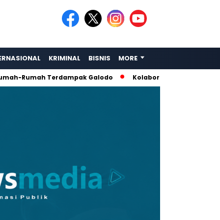
ERNASIONAL
KRIMINAL
BISNIS
MORE
umah Terdampak Galodo
Kolaborasi Rescue: Amphibi Sumba