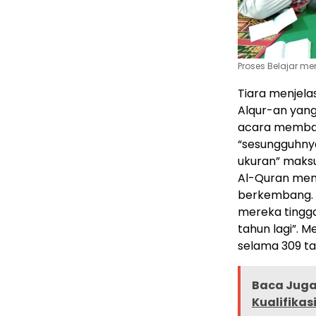
Proses Belajar m
Tiara menjela
Alqur-an yang
acara membac
“sesungguhny
ukuran” maksu
Al-Quran mem
berkembang. J
mereka tingga
tahun lagi”. 
selama 309 ta
Baca Juga 
Kualifikas