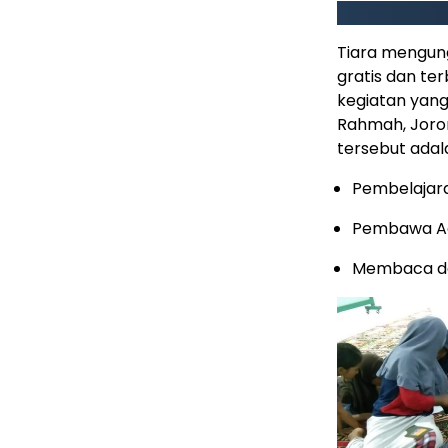
Tiara mengun
gratis dan te
kegiatan yang
Rahmah, Joron
tersebut adala
Pembelajara
Pembawa Aca
Membaca da