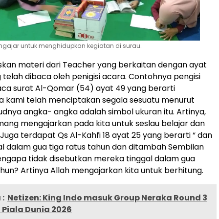
engajar untuk menghidupkan kegiatan di surau.
skan materi dari Teacher yang berkaitan dengan ayat
 telah dibaca oleh penigisi acara. Contohnya pengisi
a surat Al-Qomar (54) ayat 49 yang berarti
a kami telah menciptakan segala sesuatu menurut
dnya angka- angka adalah simbol ukuran itu. Artinya,
ang mengajarkan pada kita untuk seslau belajar dan
uga terdapat Qs Al-Kahfi 18 ayat 25 yang berarti “ dan
l dalam gua tiga ratus tahun dan ditambah Sembilan
Mengapa tidak disebutkan mereka tinggal dalam gua
hun? Artinya Allah mengajarkan kita untuk berhitung.
:
Netizen: King Indo masuk Group Neraka Round 3
i Piala Dunia 2026