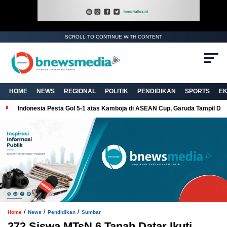
SCROLL TO CONTINUE WITH CONTENT
. Ukuran gambar 480px x 600px
HOME
NEWS
REGIONAL
POLITIK
PENDIDIKAN
SPORTS
E
Indonesia Pesta Gol 5-1 atas Kamboja di ASEAN Cup, Garuda Tampil Do
/
/
/
Home
News
Pendidikan
Sumbar
272 Siswa MTsN 6 Tanah Datar Ikuti