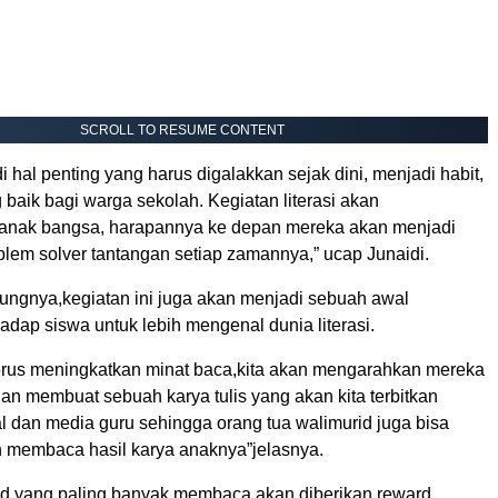
SCROLL TO RESUME CONTENT
di hal penting yang harus digalakkan sejak dini, menjadi habit,
baik bagi warga sekolah. Kegiatan literasi akan
anak bangsa, harapannya ke depan mereka akan menjadi
blem solver tantangan setiap zamannya,” ucap Junaidi.
bungnya,kegiatan ini juga akan menjadi sebuah awal
dap siswa untuk lebih mengenal dunia literasi.
terus meningkatkan minat baca,kita akan mengarahkan mereka
an membuat sebuah karya tulis yang akan kita terbitkan
al dan media guru sehingga orang tua walimurid juga bisa
membaca hasil karya anaknya”jelasnya.
id yang paling banyak membaca akan diberikan reward.