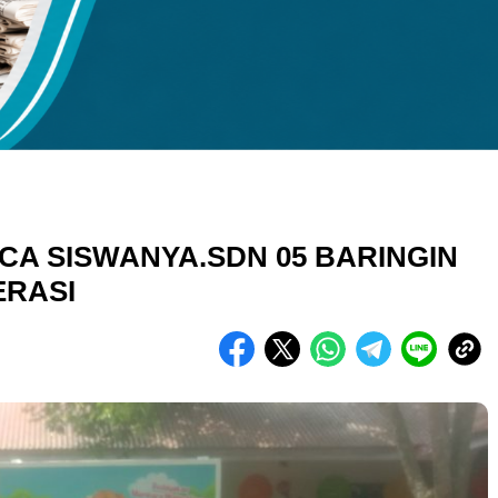
kuran gambar 480px x 600px
CA SISWANYA.SDN 05 BARINGIN
ERASI