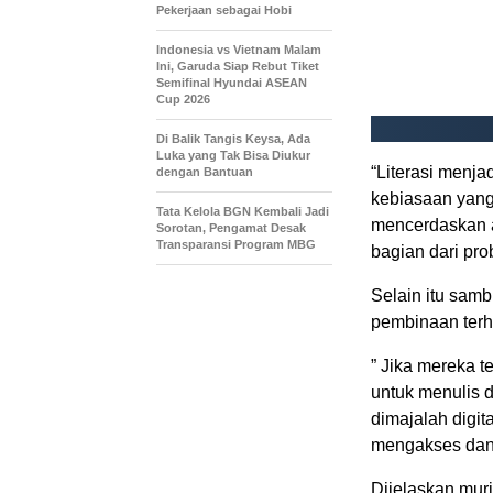
Pekerjaan sebagai Hobi
Indonesia vs Vietnam Malam
Ini, Garuda Siap Rebut Tiket
Semifinal Hyundai ASEAN
Cup 2026
Di Balik Tangis Keysa, Ada
Luka yang Tak Bisa Diukur
“Literasi menja
dengan Bantuan
kebiasaan yang 
Tata Kelola BGN Kembali Jadi
mencerdaskan 
Sorotan, Pengamat Desak
Transparansi Program MBG
bagian dari pro
Selain itu sam
pembinaan terha
” Jika mereka 
untuk menulis d
dimajalah digit
mengakses dan 
Dijelaskan.mur