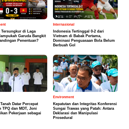
ment
Internasional
 Tersungkur di Laga
Indonesia Tertinggal 0-2 dari
 Mampukah Garuda Bangkit
Vietnam di Babak Pertama,
tandingan Penentuan?
Dominasi Penguasaan Bola Belum
Berbuah Gol
Environment
Tanah Datar Percepat
Kepatutan dan Integritas Konferensi
n TPQ dan MDT, Joni
Sungai Trawas yang Patah: Antara
ikan Pekerjaan sebagai
Deklarasi dan Manipulasi
Prosedural