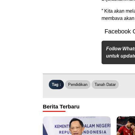
” Kita akan mel
membava akan d
Facebook 
Follow What
untuk update
Tag :
Pendidikan
Tanah Datar
Berita Terbaru