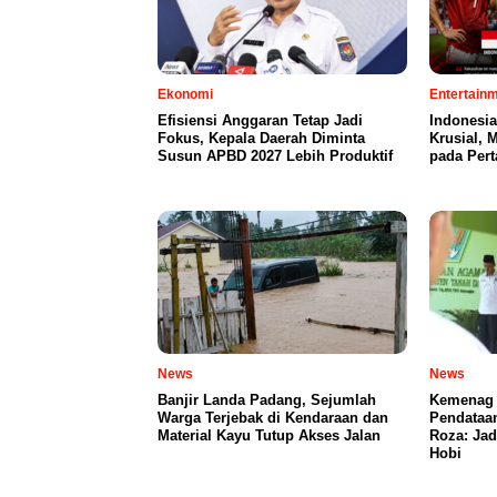
Ekonomi
Entertain
Efisiensi Anggaran Tetap Jadi
Indonesia
Fokus, Kepala Daerah Diminta
Krusial,
Susun APBD 2027 Lebih Produktif
pada Per
News
News
Banjir Landa Padang, Sejumlah
Kemenag 
Warga Terjebak di Kendaraan dan
Pendataa
Material Kayu Tutup Akses Jalan
Roza: Jad
Hobi