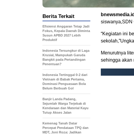
bnewsmedia.i
Berita Terkait
siswanya,SDN 05
Efisiensi Anggaran Tetap Jadi
Fokus, Kepala Daerah Diminta
“Kegiatan ini b
Susun APBD 2027 Lebih
Produktif
sekolah,”Ungka
Indonesia Tersungkur di Laga
Menurutnya lite
Krusial, Mampukah Garuda
sehingga akan 
Bangkit pada Pertandingan
Penentuan?
Indonesia Tertinggal 0-2 dari
Vietnam di Babak Pertama,
Dominasi Penguasaan Bola
Belum Berbuah Gol
Banjir Landa Padang,
Sejumlah Warga Terjebak di
Kendaraan dan Material Kayu
Tutup Akses Jalan
Kemenag Tanah Datar
Percepat Pendataan TPQ dan
MDT, Joni Roza: Jadikan