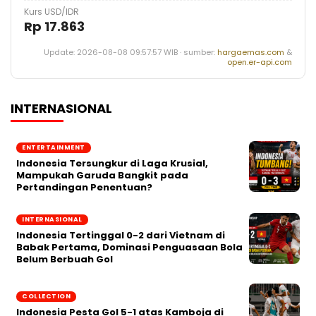
Kurs USD/IDR
Rp 17.863
Update: 2026-08-08 09:57:57 WIB · sumber:
hargaemas.com
&
open.er-api.com
INTERNASIONAL
ENTERTAINMENT
Indonesia Tersungkur di Laga Krusial,
Mampukah Garuda Bangkit pada
Pertandingan Penentuan?
INTERNASIONAL
Indonesia Tertinggal 0-2 dari Vietnam di
Babak Pertama, Dominasi Penguasaan Bola
Belum Berbuah Gol
COLLECTION
Indonesia Pesta Gol 5-1 atas Kamboja di