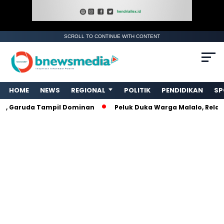
SCROLL TO CONTINUE WITH CONTENT
. Ukuran gambar 480px x 600px
HOME
NEWS
REGIONAL
POLITIK
PENDIDIKAN
SP
Garuda Tampil Dominan
Peluk Duka Warga Malalo, Relawan 