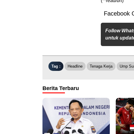
(**read/bn)
Facebook 
Follow What
untuk update
Tag :
Headline
Tenaga Kerja
Ump Su
Berita Terbaru