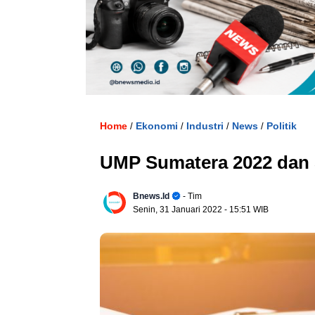
. U
Home
Ekonomi
Industri
News
Politik
/
/
/
/
UMP Sumatera 2022 dan
Bnews.id
- Tim
Senin, 31 Januari 2022
- 15:51 WIB