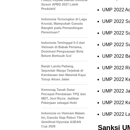
Fokus, Kepala Daerah Diminta
Susun APBD 2027 Lebih
Produktif
UMP 2022 Ac
Indonesia Tersungkur di Laga
UMP 2022 Sum
Krusial, Mampukah Garuda
Bangkit pada Pertandingan
Penentuan?
UMP 2022 Sum
Indonesia Tertinggal 0-2 dari
UMP 2022 Sum
Vietnam di Babak Pertama,
Dominasi Penguasaan Bola
UMP 2022 Ben
Belum Berbuah Gol
Banjir Landa Padang,
UMP 2022 Ri
Sejumlah Warga Terjebak di
Kendaraan dan Material Kayu
UMP 2022 Ke
Tutup Akses Jalan
Kemenag Tanah Datar
UMP 2022 Ja
Percepat Pendataan TPQ dan
MDT, Joni Roza: Jadikan
UMP 2022 Kep
Pekerjaan sebagai Hobi
Indonesia vs Vietnam Malam
UMP 2022 La
Ini, Garuda Siap Rebut Tiket
Semifinal Hyundai ASEAN
Sanksi U
Cup 2026