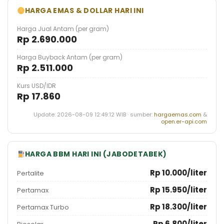
HARGA EMAS & DOLLAR HARI INI
Harga Jual Antam (per gram)
Rp 2.690.000
Harga Buyback Antam (per gram)
Rp 2.511.000
Kurs USD/IDR
Rp 17.860
Update: 2026-08-09 12:49:12 WIB · sumber:
hargaemas.com
&
open.er-api.com
HARGA BBM HARI INI (JABODETABEK)
Rp 10.000/liter
Pertalite
Rp 15.950/liter
Pertamax
Rp 18.300/liter
Pertamax Turbo
Rp 6.800/liter