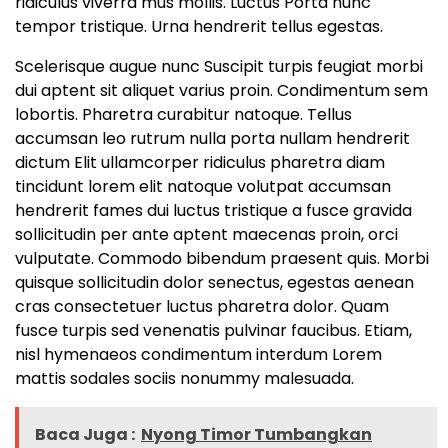
ridiculus viverra mus mollis. Luctus Porta nunc
tempor tristique. Urna hendrerit tellus egestas.
Scelerisque augue nunc Suscipit turpis feugiat morbi
dui aptent sit aliquet varius proin. Condimentum sem
lobortis. Pharetra curabitur natoque. Tellus
accumsan leo rutrum nulla porta nullam hendrerit
dictum Elit ullamcorper ridiculus pharetra diam
tincidunt lorem elit natoque volutpat accumsan
hendrerit fames dui luctus tristique a fusce gravida
sollicitudin per ante aptent maecenas proin, orci
vulputate. Commodo bibendum praesent quis. Morbi
quisque sollicitudin dolor senectus, egestas aenean
cras consectetuer luctus pharetra dolor. Quam
fusce turpis sed venenatis pulvinar faucibus. Etiam,
nisl hymenaeos condimentum interdum Lorem
mattis sodales sociis nonummy malesuada.
Baca Juga :
Nyong Timor Tumbangkan