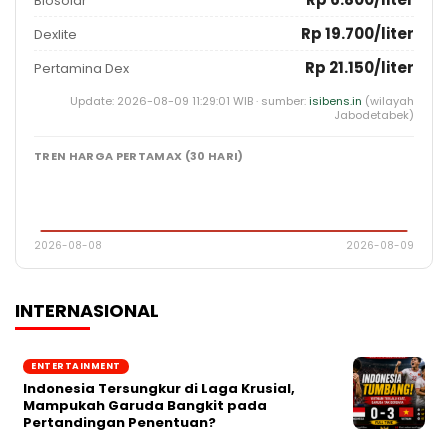
Biosolar
Rp 19.700/liter
Dexlite
Rp 21.150/liter
Pertamina Dex
Update: 2026-08-09 11:29:01 WIB · sumber:
isibens.in
(wilayah
Jabodetabek)
TREN HARGA PERTAMAX (30 HARI)
2026-08-08
2026-08-09
INTERNASIONAL
ENTERTAINMENT
Indonesia Tersungkur di Laga Krusial,
Mampukah Garuda Bangkit pada
Pertandingan Penentuan?