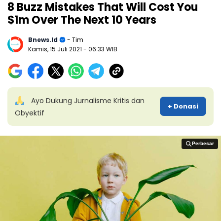
8 Buzz Mistakes That Will Cost You
$1m Over The Next 10 Years
Bnews.id
- Tim
Kamis, 15 Juli 2021
- 06:33 WIB
Ayo Dukung Jurnalisme Kritis dan
+ Donasi
Obyektif
Perbesar
Perbesar