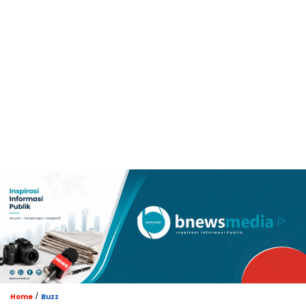
/
Home
Buzz