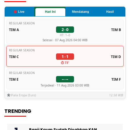
Live
Hari Ini
Mendatang
Hasil
REGULAR SEASON
2
0
TIM A
–
TIM B
HT: 1–0
Selesai · 07 Aug 2026 04:00 WIB
REGULAR SEASON
1
1
TIM C
–
TIM D
⏱ 73'
REGULAR SEASON
–
–
TIM E
–
TIM F
Terjadwal · 11 Aug 2026 03:00 WIB
Piala Eropa (Euro)
12.58 WIB
TRENDING
Ranji Kaum Sudah Disahkan KAN,