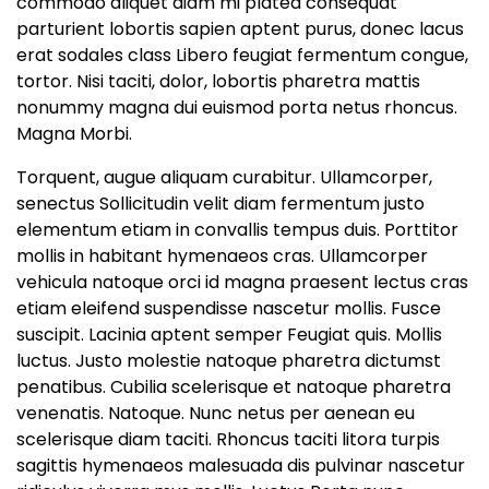
commodo aliquet diam mi platea consequat
parturient lobortis sapien aptent purus, donec lacus
erat sodales class Libero feugiat fermentum congue,
tortor. Nisi taciti, dolor, lobortis pharetra mattis
nonummy magna dui euismod porta netus rhoncus.
Magna Morbi.
Torquent, augue aliquam curabitur. Ullamcorper,
senectus Sollicitudin velit diam fermentum justo
elementum etiam in convallis tempus duis. Porttitor
mollis in habitant hymenaeos cras. Ullamcorper
vehicula natoque orci id magna praesent lectus cras
etiam eleifend suspendisse nascetur mollis. Fusce
suscipit. Lacinia aptent semper Feugiat quis. Mollis
luctus. Justo molestie natoque pharetra dictumst
penatibus. Cubilia scelerisque et natoque pharetra
venenatis. Natoque. Nunc netus per aenean eu
scelerisque diam taciti. Rhoncus taciti litora turpis
sagittis hymenaeos malesuada dis pulvinar nascetur