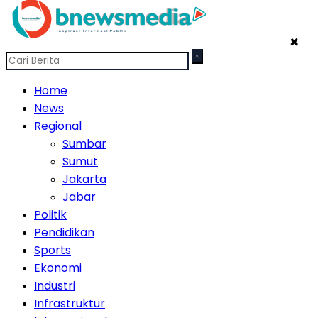
✖
Home
News
Regional
Sumbar
Sumut
Jakarta
Jabar
Politik
Pendidikan
Sports
Ekonomi
Industri
Infrastruktur