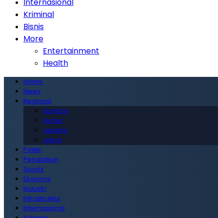
Internasional
Kriminal
Bisnis
More
Entertainment
Health
Home
News
Regional
Sumbar
Sumut
Jakarta
Jabar
Politik
Pendidikan
Sports
Ekonomi
Industri
Infrastruktur
Internasional
Kriminal