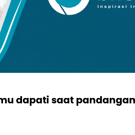
amu dapati saat pandanga