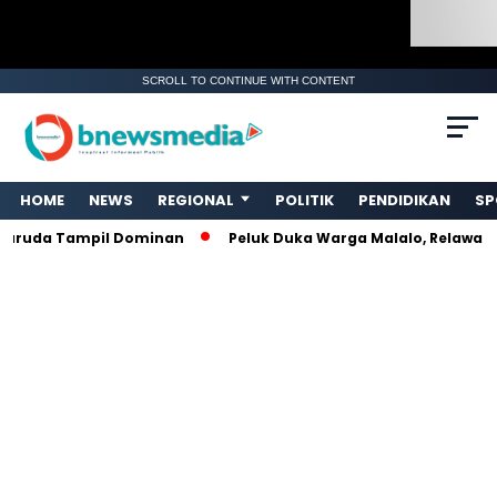
SCROLL TO CONTINUE WITH CONTENT
. Ukuran gambar 480px x 600px
HOME
NEWS
REGIONAL
POLITIK
PENDIDIKAN
SP
Tampil Dominan
Peluk Duka Warga Malalo, Relawan Amphib