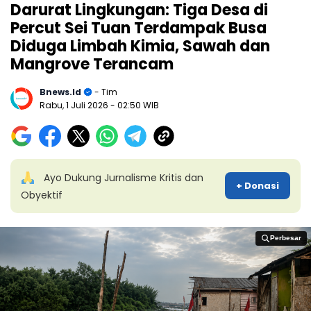
Darurat Lingkungan: Tiga Desa di
Percut Sei Tuan Terdampak Busa
Diduga Limbah Kimia, Sawah dan
Mangrove Terancam
Bnews.id
- Tim
Rabu, 1 Juli 2026
- 02:50 WIB
Ayo Dukung Jurnalisme Kritis dan
+ Donasi
Obyektif
Perbesar
Perbesar