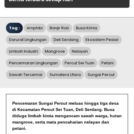
Tag :
Amphibi
Banjir Rob
Busa Kimia
Darurat Lingkungan
Deli Serdang
Ekosistem Pesisir
Limbah Industri
Mangrove
Nelayan
Pencemaran Lingkungan
Percut Sei Tuan
Petani
Sawah Tercemar
Sumatera Utara
Sungai Percut
Pencemaran Sungai Percut meluas hingga tiga desa
di Kecamatan Percut Sei Tuan, Deli Serdang. Busa
diduga limbah kimia mengancam sawah warga, hutan
mangrove, serta mata pencaharian nelayan dan
petani.