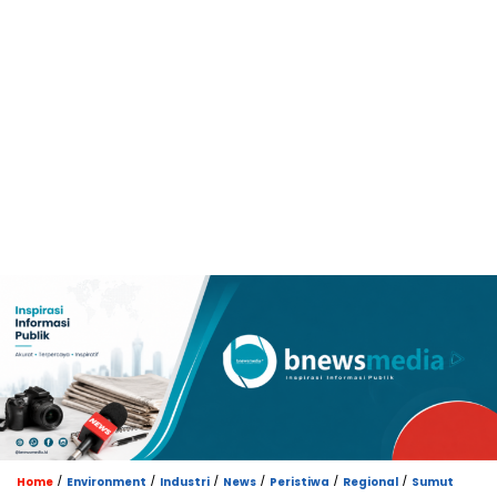
/
/
/
/
/
/
Home
Environment
Industri
News
Peristiwa
Regional
Sumut