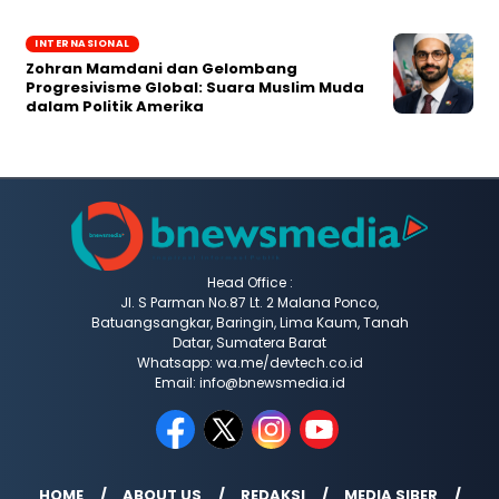
INTERNASIONAL
Zohran Mamdani dan Gelombang
Progresivisme Global: Suara Muslim Muda
dalam Politik Amerika
Head Office :
Jl. S Parman No.87 Lt. 2 Malana Ponco,
Batuangsangkar, Baringin, Lima Kaum, Tanah
Datar, Sumatera Barat
Whatsapp: wa.me/devtech.co.id
Email: info@bnewsmedia.id
HOME
ABOUT US
REDAKSI
MEDIA SIBER