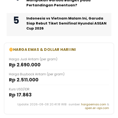
Mampukah Garuda Bangkit pada
Pertandingan Penentuan?
Indonesia vs Vietnam Malam Ini, Garuda
Siap Rebut Tiket Semifinal Hyundai ASEAN
Cup 2026
HARGA EMAS & DOLLAR HARI INI
Harga Jual Antam (per gram)
Rp 2.690.000
Harga Buyback Antam (per gram)
Rp 2.511.000
Kurs USD/IDR
Rp 17.863
Update: 2026-08-08 20:41:18 WIB · sumber:
hargaemas.com
&
open.er-api.com