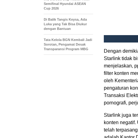
Semifinal Hyundai ASEAN
Cup 2026
Di Balik Tangis Keysa, Ada
Luka yang Tak Bisa Diukur
dengan Bantuan
Tata Kelola BGN Kembali Jadi
Sorotan, Pengamat Desak
Transparansi Program MBG
Dengan demikia
Starlink tidak 
menjelaskan, pp
filter konten m
oleh Kementeria
pengaturan kont
Transaksi Elekt
pornografi, per
Starlink juga 
konten negatif.
telah terpasang 
adalah Kantor 