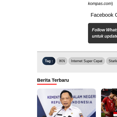
kompas.com
)
Facebook 
Follow What
untuk update
Tag :
IKN
Internet Super Cepat
Starl
Berita Terbaru