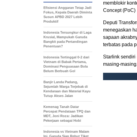
memblokir konten
Efisiensi Anggaran Tetap Jadi
Concept (PoC) S
Fokus, Kepala Daerah Diminta
Susun APBD 2027 Lebih
Produktif
Deputi Transfo
menegaskan hal
Indonesia Tersungkur di Laga
sapaan akrabnya
Krusial, Mampukah Garuda
Bangkit pada Pertandingan
terbatas pada p
Penentuan?
Starlink sendiri
Indonesia Tertinggal 0-2 dari
Vietnam di Babak Pertama,
masing-masing
Dominasi Penguasaan Bola
Belum Berbuah Gol
Banjir Landa Padang,
Sejumlah Warga Terjebak di
Kendaraan dan Material Kayu
Tutup Akses Jalan
Kemenag Tanah Datar
Percepat Pendataan TPQ dan
MDT, Joni Roza: Jadikan
Pekerjaan sebagai Hobi
Indonesia vs Vietnam Malam
Ini, Garuda Siap Rebut Tiket