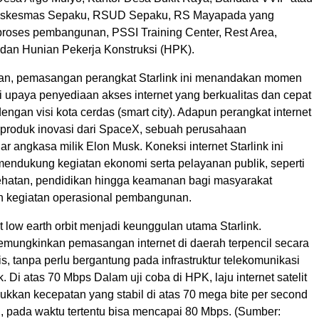
uskesmas Sepaku, RSUD Sepaku, RS Mayapada yang
roses pembangunan, PSSI Training Center, Rest Area,
dan Hunian Pekerja Konstruksi (HPK).
an, pemasangan perangkat Starlink ini menandakan momen
i upaya penyediaan akses internet yang berkualitas dan cepat
dengan visi kota cerdas (smart city). Adapun perangkat internet
h produk inovasi dari SpaceX, sebuah perusahaan
r angkasa milik Elon Musk. Koneksi internet Starlink ini
mendukung kegiatan ekonomi serta pelayanan publik, seperti
hatan, pendidikan hingga keamanan bagi masyarakat
in kegiatan operasional pembangunan.
it low earth orbit menjadi keunggulan utama Starlink.
memungkinkan pemasangan internet di daerah terpencil secara
is, tanpa perlu bergantung pada infrastruktur telekomunikasi
k. Di atas 70 Mbps Dalam uji coba di HPK, laju internet satelit
ukkan kecepatan yang stabil di atas 70 mega bite per second
, pada waktu tertentu bisa mencapai 80 Mbps. (Sumber: