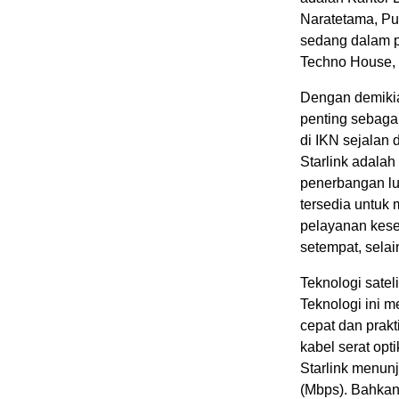
Naratetama, P
sedang dalam p
Techno House, 
Dengan demiki
penting sebaga
di IKN sejalan 
Starlink adala
penerbangan lua
tersedia untuk 
pelayanan kese
setempat, sela
Teknologi satel
Teknologi ini 
cepat dan prakt
kabel serat opti
Starlink menunj
(Mbps). Bahkan