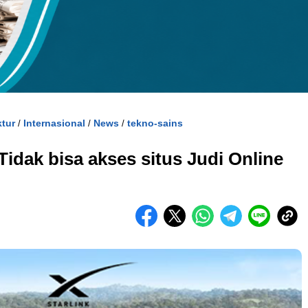
kuran gambar 480px x 600px
ktur
Internasional
News
tekno-sains
/
/
/
Tidak bisa akses situs Judi Online