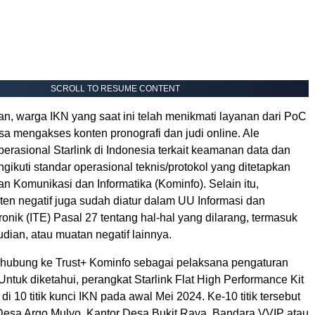
SCROLL TO RESUME CONTENT
n, warga IKN yang saat ini telah menikmati layanan dari PoC
bisa mengakses konten pronografi dan judi online. Ale
erasional Starlink di Indonesia terkait keamanan data dan
engikuti standar operasional teknis/protokol yang ditetapkan
n Komunikasi dan Informatika (Kominfo). Selain itu,
en negatif juga sudah diatur dalam UU Informasi dan
ronik (ITE) Pasal 27 tentang hal-hal yang dilarang, termasuk
judian, atau muatan negatif lainnya.
terhubung ke Trust+ Kominfo sebagai pelaksana pengaturan
 Untuk diketahui, perangkat Starlink Flat High Performance Kit
di 10 titik kunci IKN pada awal Mei 2024. Ke-10 titik tersebut
Desa Argo Mulyo, Kantor Desa Bukit Raya, Bandara VVIP atau