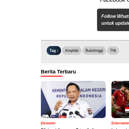
Follow What
untuk update
Tag :
Amphibi
Bukittinggi
TNI
Berita Terbaru
Ekonomi
Entertain