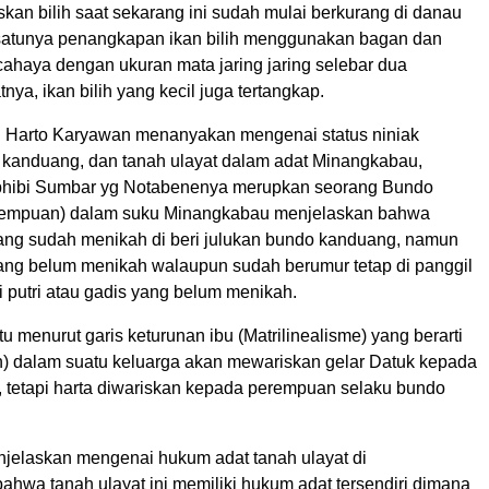
kan bilih saat sekarang ini sudah mulai berkurang di danau
 satunya penangkapan ikan bilih menggunakan bagan dan
haya dengan ukuran mata jaring jaring selebar dua
tnya, ikan bilih yang kecil juga tertangkap.
end Harto Karyawan menanyakan mengenai status niniak
anduang, dan tanah ulayat dalam adat Minangkabau,
hibi Sumbar yg Notabenenya merupkan seorang Bundo
empuan) dalam suku Minangkabau menjelaskan bahwa
yang sudah menikah di beri julukan bundo kanduang, namun
yang belum menikah walaupun sudah berumur tetap di panggil
ti putri atau gadis yang belum menikah.
u menurut garis keturunan ibu (Matrilinealisme) yang berarti
 dalam suatu keluarga akan mewariskan gelar Datuk kepada
tetapi harta diwariskan kepada perempuan selaku bundo
njelaskan mengenai hukum adat tanah ulayat di
ahwa tanah ulayat ini memiliki hukum adat tersendiri dimana