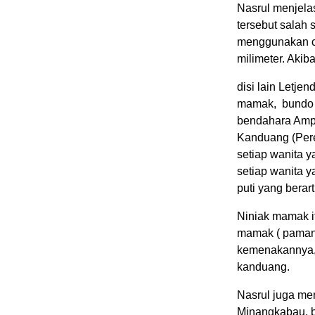
Nasrul menjelas
tersebut salah
menggunakan ca
milimeter. Akiba
disi lain Letj
mamak, bundo k
bendahara Amp
Kanduang (Per
setiap wanita 
setiap wanita 
puti yang berar
Niniak mamak it
mamak ( paman)
kemenakannya, 
kanduang.
Nasrul juga me
Minangkabau, b