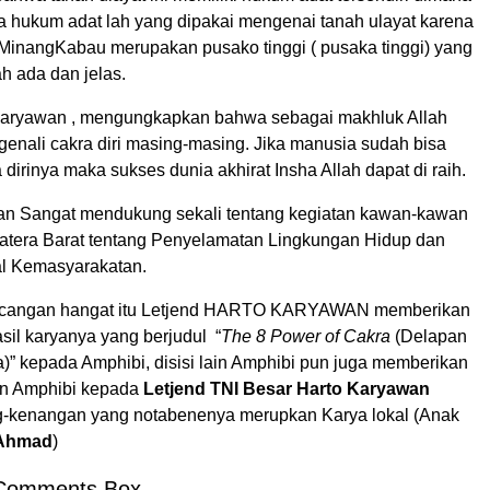
a hukum adat lah yang dipakai mengenai tanah ulayat karena
i MinangKabau merupakan pusako tinggi ( pusaka tinggi) yang
 ada dan jelas.
Karyawan , mengungkapkan bahwa sebagai makhluk Allah
genali cakra diri masing-masing. Jika manusia sudah bisa
irinya maka sukses dunia akhirat Insha Allah dapat di raih.
n Sangat mendukung sekali tentang kegiatan kawan-kawan
atera Barat tentang Penyelamatan Lingkungan Hidup dan
al Kemasyarakatan.
incangan hangat itu Letjend HARTO KARYAWAN memberikan
sil karyanya yang berjudul “
The 8 Power of Cakra
(Delapan
)” kepada Amphibi, disisi lain Amphibi pun juga memberikan
ign Amphibi kepada
Letjend
TNI Besar Harto Karyawan
-kenangan yang notabenenya merupkan Karya lokal (Anak
, Ahmad
)
Comments Box