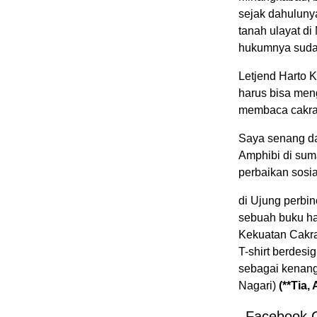
sejak dahuluny
tanah ulayat d
hukumnya sudah
Letjend Harto 
harus bisa men
membaca cakra d
Saya senang da
Amphibi di sum
perbaikan sosi
di Ujung perb
sebuah buku ha
Kekuatan Cakra
T-shirt berdes
sebagai kenang
Nagari)
(**Tia
Facebook 