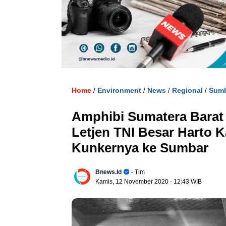
. U
Home
Environment
News
Regional
Sum
/
/
/
/
Amphibi Sumatera Barat 
Letjen TNI Besar Harto K
Kunkernya ke Sumbar
Bnews.id
- Tim
Kamis, 12 November 2020
- 12:43 WIB