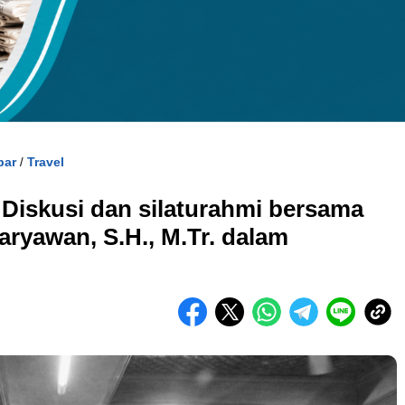
kuran gambar 480px x 600px
bar
Travel
/
Diskusi dan silaturahmi bersama
aryawan, S.H., M.Tr. dalam