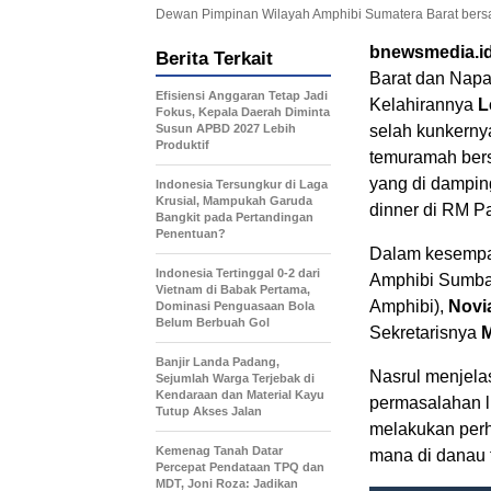
Dewan Pimpinan Wilayah Amphibi Sumatera Barat bersam
bnewsmedia.i
Berita Terkait
Barat dan Napa
Efisiensi Anggaran Tetap Jadi
Kelahirannya
L
Fokus, Kepala Daerah Diminta
Susun APBD 2027 Lebih
selah kunkernya
Produktif
temuramah ber
yang di dampin
Indonesia Tersungkur di Laga
Krusial, Mampukah Garuda
dinner di RM Pa
Bangkit pada Pertandingan
Penentuan?
Dalam kesempa
Indonesia Tertinggal 0-2 dari
Amphibi Sumba
Vietnam di Babak Pertama,
Amphibi),
Novi
Dominasi Penguasaan Bola
Belum Berbuah Gol
Sekretarisnya
M
Banjir Landa Padang,
Nasrul menjelas
Sejumlah Warga Terjebak di
Kendaraan dan Material Kayu
permasalahan l
Tutup Akses Jalan
melakukan perh
Kemenag Tanah Datar
mana di danau 
Percepat Pendataan TPQ dan
MDT, Joni Roza: Jadikan