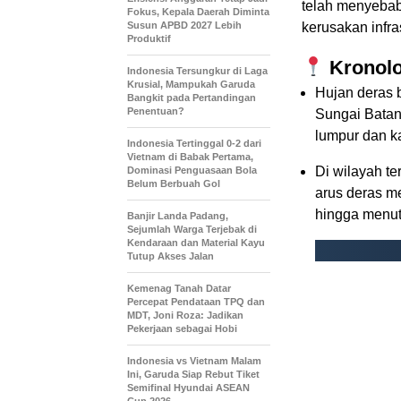
telah menyebab
Fokus, Kepala Daerah Diminta
Susun APBD 2027 Lebih
kerusakan infra
Produktif
Kronol
Indonesia Tersungkur di Laga
Krusial, Mampukah Garuda
Hujan deras b
Bangkit pada Pertandingan
Penentuan?
Sungai Batan
lumpur dan ka
Indonesia Tertinggal 0-2 dari
Vietnam di Babak Pertama,
Di wilayah t
Dominasi Penguasaan Bola
Belum Berbuah Gol
arus deras 
hingga menut
Banjir Landa Padang,
Sejumlah Warga Terjebak di
Kendaraan dan Material Kayu
Tutup Akses Jalan
Kemenag Tanah Datar
Percepat Pendataan TPQ dan
MDT, Joni Roza: Jadikan
Pekerjaan sebagai Hobi
Indonesia vs Vietnam Malam
Ini, Garuda Siap Rebut Tiket
Semifinal Hyundai ASEAN
Cup 2026