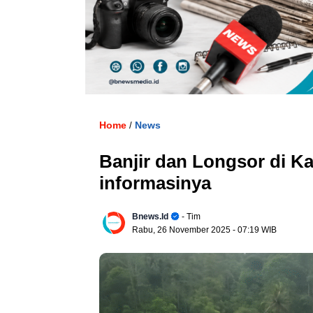
. 
Home
News
/
Banjir dan Longsor di Ka
informasinya
Bnews.id
- Tim
Rabu, 26 November 2025
- 07:19 WIB