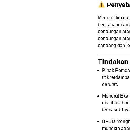
Penyeb
Menurut tim da
bencana ini ant
bendungan alam 
bendungan alam
bandang dan lo
Tindakan
Pihak Pemda 
titik terdam
darurat.
Menurut Eka P
distribusi ba
termasuk lay
BPBD menghim
mungkin agar