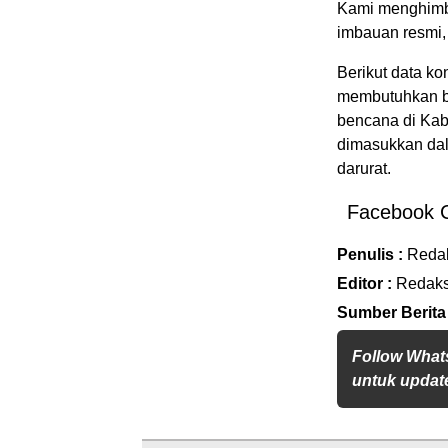
Kami menghimba
imbauan resmi,
Berikut data ko
membutuhkan ba
bencana di Kab
dimasukkan dal
darurat.
Facebook 
Penulis :
Reda
Editor :
Redaks
Sumber Berita
Follow What
untuk update