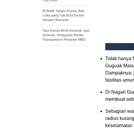
Di Balik Tangis Keysa, Ada
Luka yang Tak Bisa Diukur
dengan Bantuan
Tata Kelola BGN Kembali Jadi
Sorotan, Pengamat Desak
Transparansi Program MBG
Tidak hanya 
Guguak Malal
Dampaknya: j
fasilitas umu
Di Nagari Gu
membuat sebu
Sebagian war
radius kurang
keselamatan t