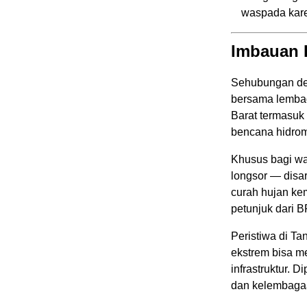
waspada kare
Imbauan 
Sehubungan den
bersama lembag
Barat termasuk
bencana hidrome
Khusus bagi wa
longsor — disa
curah hujan ke
petunjuk dari 
Peristiwa di Ta
ekstrem bisa m
infrastruktur. 
dan kelembagaa